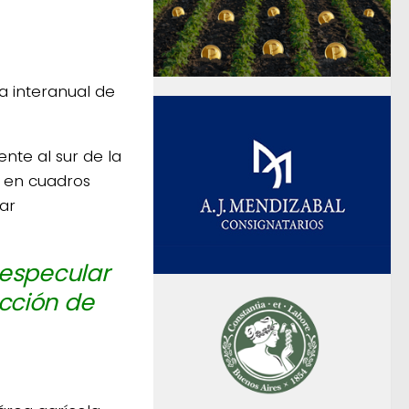
 interanual de
te al sur de la
n en cuadros
tar
 especular
cción de