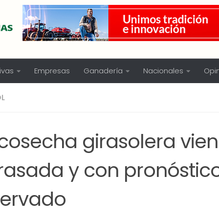
ivas
Empresas
Ganadería
Nacionales
Opi
OL
 cosecha girasolera vie
trasada y con pronóstic
servado