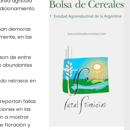
área agrícola
ndicionamiento
rman demoras
mente, en las
 son de entre
os abundantes
do retrasos en
reportan fallas
ciones en las
an a mostrar
e floración y