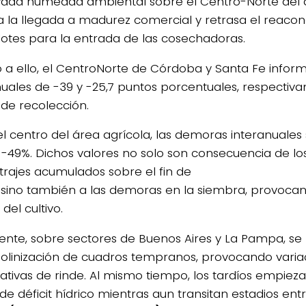
vada humedad ambiental sobre el Centro-Norte del 
lta la llegada a madurez comercial y retrasa el reaco
 lotes para la entrada de las cosechadoras.
 a ello, el CentroNorte de Córdoba y Santa Fe info
nuales de -39 y -25,7 puntos porcentuales, respectiva
 de recolección.
4/salio-
el centro del área agrícola, las demoras interanuales
 -49%. Dichos valores no solo son consecuencia de l
trajes acumulados sobre el fin de
 sino también a las demoras en la siembra, provocan
 del cultivo.
ente, sobre sectores de Buenos Aires y La Pampa, se 
polinización de cuadros tempranos, provocando varia
ativas de rinde. Al mismo tiempo, los tardíos empiez
de déficit hídrico mientras aun transitan estadios entr