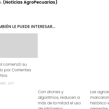
.
(Noticias AgroPecuarias)
BIÉN LE PUEDE INTERESAR...
sol comenzó su
do por Corrientes
 Ríos
BRE, 2017
Con drones y
Las agro
algoritmos, reducen a
marcaron
más de la mitad el uso
histórico e
de nitrógeno
semestre