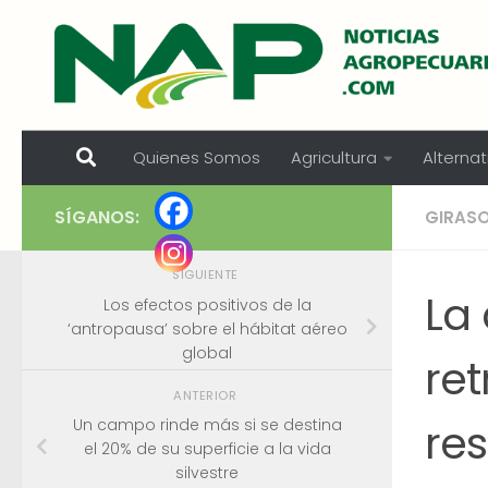
Skip to content
Quienes Somos
Agricultura
Alternat
SÍGANOS:
GIRAS
SIGUIENTE
La
Los efectos positivos de la
‘antropausa’ sobre el hábitat aéreo
global
re
ANTERIOR
re
Un campo rinde más si se destina
el 20% de su superficie a la vida
silvestre