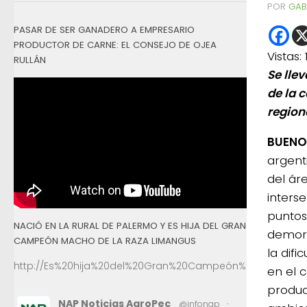
POR
GAB
PASAR DE SER GANADERO A EMPRESARIO
PRODUCTOR DE CARNE: EL CONSEJO DE OJEA
Vistas:
RULLÁN
Se lle
de la 
region
BUENOS
argenti
del ár
inters
puntos
NACIÓ EN LA RURAL DE PALERMO Y ES HIJA DEL GRAN
demora
CAMPEÓN MACHO DE LA RAZA LIMANGUS
la difi
http://Es%20hija%20del%20Gran%20Campeón%20Macho%2
en el c
produc
NAP Noticias AgroPec
@infonap
·