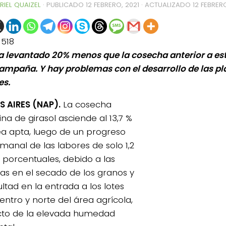
RIEL QUAIZEL
· PUBLICADO
12 FEBRERO, 2021
· ACTUALIZADO
12 FEBRER
1518
va levantado 20% menos que la cosecha anterior a e
campaña. Y hay problemas con el desarrollo de las pl
es.
 AIRES (NAP).
La cosecha
na de girasol asciende al 13,7 %
ea apta, luego de un progreso
emanal de las labores de solo 1,2
 porcentuales, debido a las
s en el secado de los granos y
cultad en la entrada a los lotes
0de%20la%20Raza%20Limangus,
entro y norte del área agrícola,
to de la elevada humedad