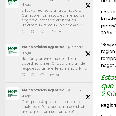
ambien
4 Ago
El Ipcva realizará una Jornada a
En su 
Campo en un establecimiento de
la Bol
engorde intensivo de novillos
Holando @IPCVA @HolandoACHA
precis
Twitter
1
1
20,6%.
“Respe
NAP Noticias AgroPec
@infonap
·
región
4 Ago
tempra
Nación y provincias del Litoral
coordinaron en Chaco un plan de
negati
respuesta ante el fenómeno El Niño
Twitter
Esto
que 
NAP Noticias AgroPec
@infonap
·
2.90
4 Ago
Congreso Aapresid: 'escuchar al
Regio
suelo es el 1er paso para construir
una agricultura sustentable'