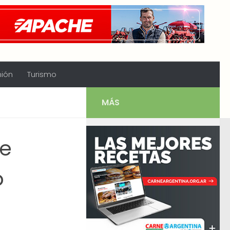
nión
Turismo
MÁS
ne
o