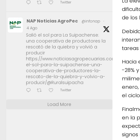
La ele
Twitter
dificu
de los
NAP Noticias AgroPec
@infonap
·
4 Ago
Debido
Salió el sol para La Suipachense:
intera
una cooperativa de productores la
rescató de la quiebra y volvió a
tareas
producir
https://www.noticiasagropecuarias.com/2026/08/0
Hacia 
el-sol-para-la-suipachense-una-
-28% y
cooperativa-de-productores-la-
rescato-de-la-quiebra-y-volvio-a-
milime
producir/@Ruralsuipacha
enero,
Twitter
el ciclo
Load More
Finalm
en la 
expect
signos 