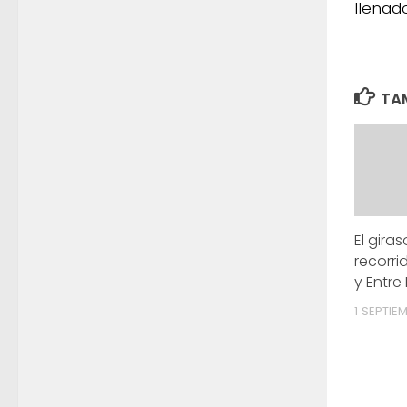
llenado
TAM
El gira
recorri
y Entre
1 SEPTIEM