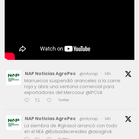
NAP Noticias AgroPec
@infonap
·
14h
Marruecos suspendió aranceles a la carne
roja y abre una ventana comercial para
exportadores del Mercosur @IPCVA
Twitter
NAP Noticias AgroPec
@infonap
·
14h
La siembra de #girasol arrancó con todo
en el NEA @Bolsadecereales @asagirok