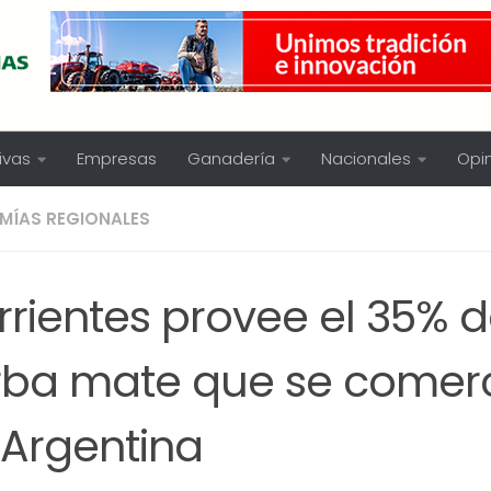
ivas
Empresas
Ganadería
Nacionales
Opi
MÍAS REGIONALES
rientes provee el 35% d
rba mate que se comerc
 Argentina