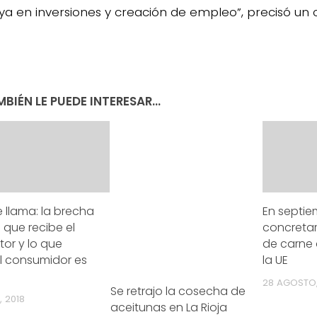
ya en inversiones y creación de empleo”, precisó u
BIÉN LE PUEDE INTERESAR...
e llama: la brecha
En septie
o que recibe el
concretará
or y lo que
de carne
l consumidor es
la UE
28 AGOSTO,
Se retrajo la cosecha de
, 2018
aceitunas en La Rioja