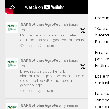
Produc
NAP Noticias AgroPec
@infonap
·
“Se tr
17h
a fort
Marruecos suspendió aranceles
a las carnes rojas @carne_argentina
Produc
Twitter
En el 
por La
NAP Noticias AgroPec
@infonap
·
Fridlm
17h
El exceso de agua frena la
Los em
siembra de trigo y compromete a los
ciclos cortos @Bolsadecereales
Schiavi
@ArgenTrigo
Twitter
La pró
“diseñ
NAP Noticias AgroPec
corren
@infonap
·