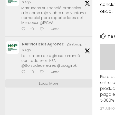
6 Ago
conclu
Marruecos suspendió aranceles
oficial.
a la carne roja y abre una ventana
comercial para exportadores del
Mercosur @IPCVA
Twitter
TAM
NAP Noticias AgroPec
@infonap
·
6 Ago
La siembra de #girasol arrancó
con todo en el NEA
@Bolsadecereales @asagirok
Twitter
Fibra d
entre l
Load More
product
paga e
5.000%
27 JUNIO