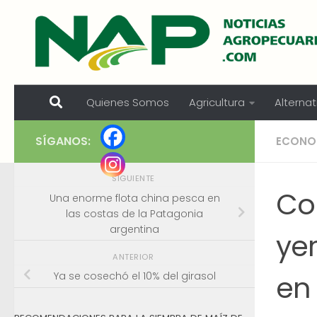
Skip to content
Quienes Somos
Agricultura
Alternat
SÍGANOS:
ECONO
SIGUIENTE
Cor
Una enorme flota china pesca en
las costas de la Patagonia
argentina
ye
ANTERIOR
en
Ya se cosechó el 10% del girasol