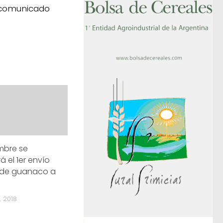
n comunicado
mbre se
 el 1er envío
 de guanaco a
 2018