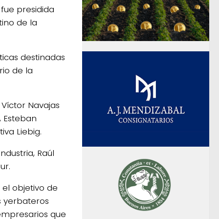
 fue presidida
tino de la
íticas destinadas
rio de la
 Víctor Navajas
, Esteban
iva Liebig.
dustria, Raúl
ur.
el objetivo de
os yerbateros
 empresarios que