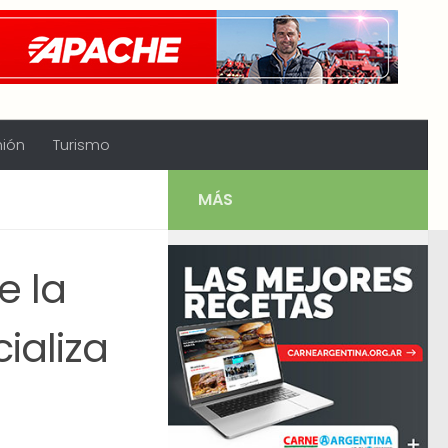
nión
Turismo
MÁS
e la
ializa