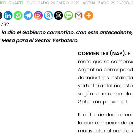
RIEL QUAIZEL
· PUBLICADO
29 ENERO, 2021
· ACTUALIZADO
29 ENERO, 
1732
o lo dio el Gobierno correntino. Con este antecedente,
a Mesa para el Sector Yerbatero.
CORRIENTES (NAP).
El
mate que se comercia
Argentina correspond
de industrias instalad
yerbatera del noreste
según un informe ela
Gobierno provincial.
El dato fue dado a co
la conformación de 
multisectorial para el 