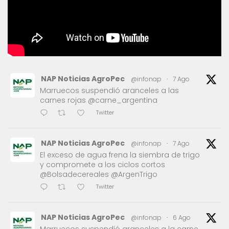
NAP Noticias AgroPec
@infonap
·
7 Ago
Marruecos suspendió aranceles a las
carnes rojas @carne_argentina
Twitter
NAP Noticias AgroPec
@infonap
·
7 Ago
El exceso de agua frena la siembra de trigo
y compromete a los ciclos cortos
@Bolsadecereales @ArgenTrigo
Twitter
NAP Noticias AgroPec
@infonap
·
6 Ago