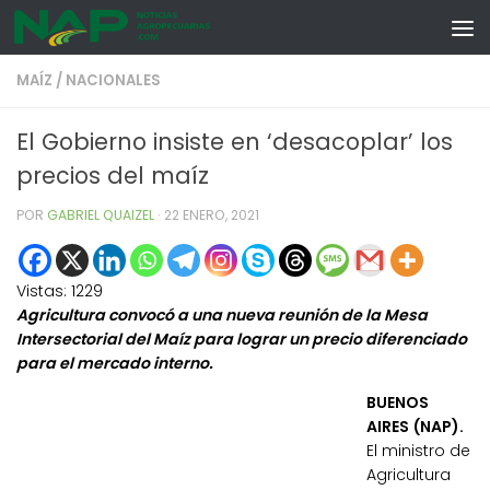
Skip to content
MAÍZ
/
NACIONALES
El Gobierno insiste en ‘desacoplar’ los
precios del maíz
POR
GABRIEL QUAIZEL
·
22 ENERO, 2021
Vistas:
1229
Agricultura convocó a una nueva reunión de la Mesa
Intersectorial del Maíz para lograr un precio diferenciado
para el mercado interno.
BUENOS
AIRES (NAP).
El ministro de
Agricultura