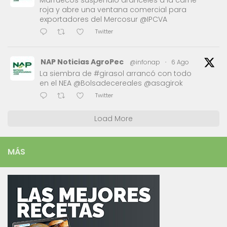
Marruecos suspendió aranceles a la carne
roja y abre una ventana comercial para
exportadores del Mercosur @IPCVA
Twitter
NAP Noticias AgroPec
@infonap
·
6 Ago
La siembra de #girasol arrancó con todo
en el NEA @Bolsadecereales @asagirok
Twitter
Load More
MÁS