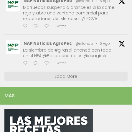
NAP Noticias AgroPec
@infonap
·
6 Ago
Marruecos suspendió aranceles a la carne
roja y abre una ventana comercial para
exportadores del Mercosur @IPCVA
Twitter
NAP Noticias AgroPec
@infonap
·
6 Ago
La siembra de #girasol arrancó con todo
en el NEA @Bolsadecereales @asagirok
Twitter
Load More
MÁS