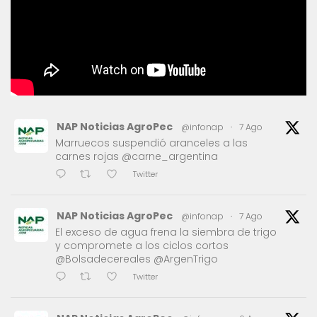
NAP Noticias AgroPec
@infonap
·
7 Ago
Marruecos suspendió aranceles a las
carnes rojas @carne_argentina
Twitter
NAP Noticias AgroPec
@infonap
·
7 Ago
El exceso de agua frena la siembra de trigo
y compromete a los ciclos cortos
@Bolsadecereales @ArgenTrigo
Twitter