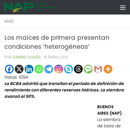
Skip to content
MAÍZ
Los maíces de primera presentan
condiciones ‘heterogéneas’
POR
GABRIEL QUAIZEL
·
15 ENERO, 2021
Vistas:
1094
La BCBA advirtió que transitan el período de definición de
rendimiento con diferentes reservas hídricas. La siembra
avanzó al 90%.
BUENOS
AIRES (NAP).
La siembra
de lotes de