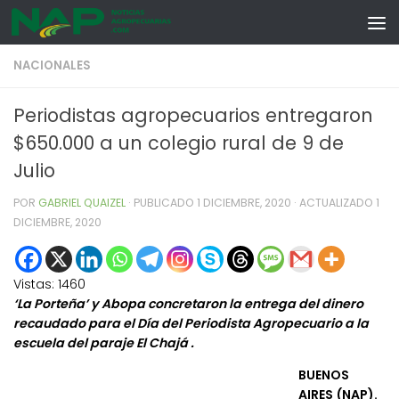
Skip to content
NACIONALES
Periodistas agropecuarios entregaron
$650.000 a un colegio rural de 9 de
Julio
POR
GABRIEL QUAIZEL
· PUBLICADO
1 DICIEMBRE, 2020
· ACTUALIZADO
1
DICIEMBRE, 2020
Vistas:
1460
‘La Porteña’ y Abopa concretaron la entrega del dinero
recaudado para el Día del Periodista Agropecuario a la
escuela del paraje El Chajá .
BUENOS
AIRES (NAP).