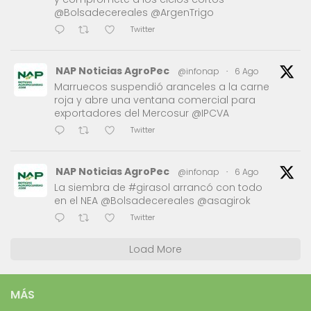
@Bolsadecereales @ArgenTrigo
Twitter
NAP Noticias AgroPec
@infonap
·
6 Ago
Marruecos suspendió aranceles a la carne
roja y abre una ventana comercial para
exportadores del Mercosur @IPCVA
Twitter
NAP Noticias AgroPec
@infonap
·
6 Ago
La siembra de #girasol arrancó con todo
en el NEA @Bolsadecereales @asagirok
Twitter
Load More
MÁS