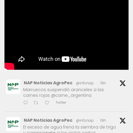
NAP Noticias AgroPec
@infonap
·
19h
Marruecos suspendió aranceles a las
carnes rojas @carne_argentina
Twitter
NAP Noticias AgroPec
@infonap
·
19h
El exceso de agua frena la siembra de trigo
y compromete a los ciclos cortos