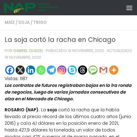
Skip to content
MAÍZ
/
SOJA
/
TRIGO
La soja cortó la racha en Chicago
POR
GABRIEL QUAIZEL
· PUBLICADO
19 NOVIEMBRE, 2020
· ACTUALIZADO
19 NOVIEMBRE, 2020
Vistas:
1187
Los contratos de futuros registraban bajas en la 1ra ronda
de negocios, luego de varias jornadas consecutivas de
alza en el Mercado de Chicago.
ROSARIO (NAP).
La
soja
cortó la racha que la había
llevado al precio récord de los últimos cuatro años (junio
2016) y caía 4,1 dólares en la posición enero de 2021,
hasta 427,9 dólares la tonelada, un valor de todos
modos casi 42% superior al de marzo pasado, en el