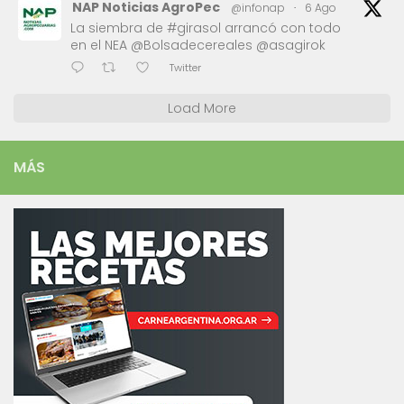
NAP Noticias AgroPec
@infonap
·
6 Ago
La siembra de #girasol arrancó con todo
en el NEA @Bolsadecereales @asagirok
Twitter
Load More
MÁS