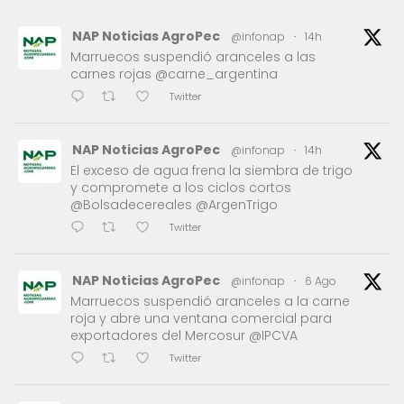
NAP Noticias AgroPec
@infonap
·
14h
Marruecos suspendió aranceles a las
carnes rojas @carne_argentina
Twitter
NAP Noticias AgroPec
@infonap
·
14h
El exceso de agua frena la siembra de trigo
y compromete a los ciclos cortos
@Bolsadecereales @ArgenTrigo
Twitter
NAP Noticias AgroPec
@infonap
·
6 Ago
Marruecos suspendió aranceles a la carne
roja y abre una ventana comercial para
exportadores del Mercosur @IPCVA
Twitter