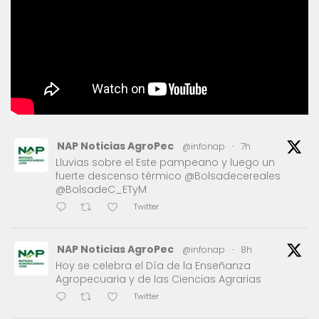
NAP Noticias AgroPec
@infonap
·
7h
Lluvias sobre el Este pampeano y luego un
fuerte descenso térmico @Bolsadecereales
@BolsadeC_ETyM
Twitter
NAP Noticias AgroPec
@infonap
·
8h
Hoy se celebra el Día de la Enseñanza
Agropecuaria y de las Ciencias Agrarias
Twitter