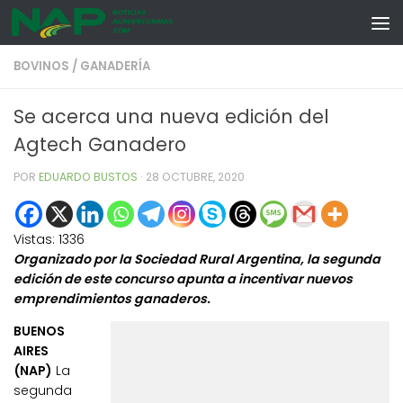
Skip to content
BOVINOS
/
GANADERÍA
Se acerca una nueva edición del
Agtech Ganadero
POR
EDUARDO BUSTOS
·
28 OCTUBRE, 2020
Vistas:
1336
Organizado por la Sociedad Rural Argentina, la segunda
edición de este concurso apunta a incentivar nuevos
emprendimientos ganaderos.
BUENOS
AIRES
(NAP)
La
segunda