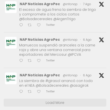
NAP Noticias AgroPec
@infonap
·
7 Ago
El exceso de agua frena la siembra de trigo
y compromete a los ciclos cortos
@Bolsadecereales @ArgenTrigo
Twitter
NAP Noticias AgroPec
@infonap
·
6 Ago
Marruecos suspendió aranceles a la carne
roja y abre una ventana comercial para
exportadores del Mercosur @IPCVA
Twitter
NAP Noticias AgroPec
@infonap
·
6 Ago
La siembra de #girasol arrancó con todo
en el NEA @Bolsadecereales @asagirok
Twitter
Load More