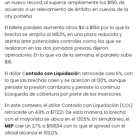
un nuevo récord, al superar ampliamente los $190, de
acuerdo a un relevamiento de Ámbito en cuevas de la
city porteña.
El billete paralelo aumenta otros $4 a $194, por lo que la
brecha se amplía al 148,3%, en una plaza reducida y
atenta ante potenciales controles como los que se
realizaron en las dos jornadas previas, dijeron
operadores. En lo que va de la semana, el paralelo sube
$16.
El dólar C
ontado con Liquidació
n retrocede casi 5%, con
lo que las brechas caen y se acercan al 120%, aunque
persiste la presión cambiaria y persiste la continua
búsqueda de cobertura por parte de los inversores.
En este contexto, el dólar Contado con Liquidación (CCL)
retrocede un 4,9% a $172,21. De esta manera, la brecha
con el mayorista se ubica en el 120,5%. En simultáneo, el
MEP
cae un 2,7% a $158,64 con lo que el spread con el
oficial alcanza el 103,12%.