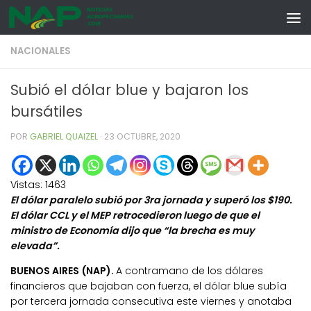
Skip to content
NACIONALES
Subió el dólar blue y bajaron los
bursátiles
POR
GABRIEL QUAIZEL
·
23 OCTUBRE, 2020
Vistas:
1463
El dólar paralelo subió por 3ra jornada y superó los $190.
El dólar CCL y el MEP retrocedieron luego de que el
ministro de Economía dijo que “la brecha es muy
elevada”.
BUENOS AIRES (NAP).
A contramano de los dólares
financieros que bajaban con fuerza, el dólar blue subía
por tercera jornada consecutiva este viernes y anotaba