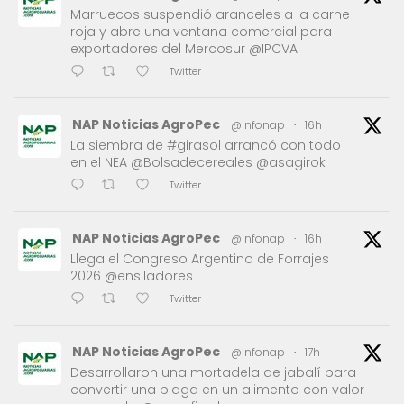
Marruecos suspendió aranceles a la carne
roja y abre una ventana comercial para
exportadores del Mercosur @IPCVA
Twitter
NAP Noticias AgroPec
@infonap
·
16h
La siembra de #girasol arrancó con todo
en el NEA @Bolsadecereales @asagirok
Twitter
NAP Noticias AgroPec
@infonap
·
16h
Llega el Congreso Argentino de Forrajes
2026 @ensiladores
Twitter
NAP Noticias AgroPec
@infonap
·
17h
Desarrollaron una mortadela de jabalí para
convertir una plaga en un alimento con valor