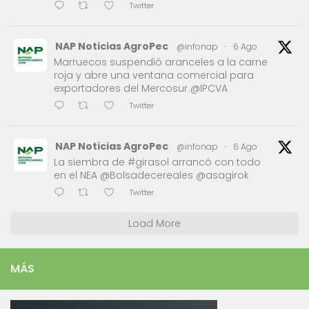
Twitter
NAP Noticias AgroPec
@infonap
·
6 Ago
Marruecos suspendió aranceles a la carne
roja y abre una ventana comercial para
exportadores del Mercosur @IPCVA
Twitter
NAP Noticias AgroPec
@infonap
·
6 Ago
La siembra de #girasol arrancó con todo
en el NEA @Bolsadecereales @asagirok
Twitter
Load More
MÁS