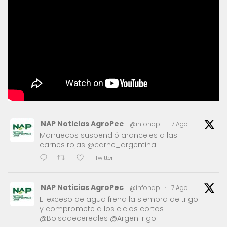
NAP Noticias AgroPec
@infonap
·
7 Ago
Marruecos suspendió aranceles a las
carnes rojas @carne_argentina
Twitter
NAP Noticias AgroPec
@infonap
·
7 Ago
El exceso de agua frena la siembra de trigo
y compromete a los ciclos cortos
@Bolsadecereales @ArgenTrigo