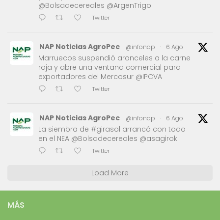
@Bolsadecereales @ArgenTrigo
Twitter
NAP Noticias AgroPec
@infonap
·
6 Ago
Marruecos suspendió aranceles a la carne
roja y abre una ventana comercial para
exportadores del Mercosur @IPCVA
Twitter
NAP Noticias AgroPec
@infonap
·
6 Ago
La siembra de #girasol arrancó con todo
en el NEA @Bolsadecereales @asagirok
Twitter
Load More
MÁS