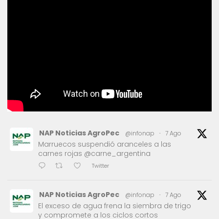
NAP Noticias AgroPec
@infonap
·
7 Ago
Marruecos suspendió aranceles a las
carnes rojas @carne_argentina
Twitter
NAP Noticias AgroPec
@infonap
·
7 Ago
El exceso de agua frena la siembra de trigo
y compromete a los ciclos cortos