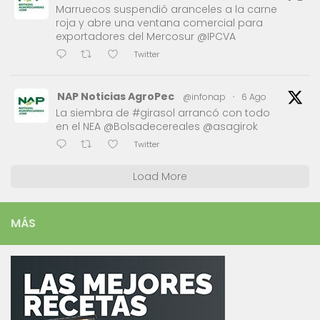
Marruecos suspendió aranceles a la carne
roja y abre una ventana comercial para
exportadores del Mercosur @IPCVA
Twitter
NAP Noticias AgroPec
@infonap
·
6 Ago
La siembra de #girasol arrancó con todo
en el NEA @Bolsadecereales @asagirok
Twitter
Load More
MÁS