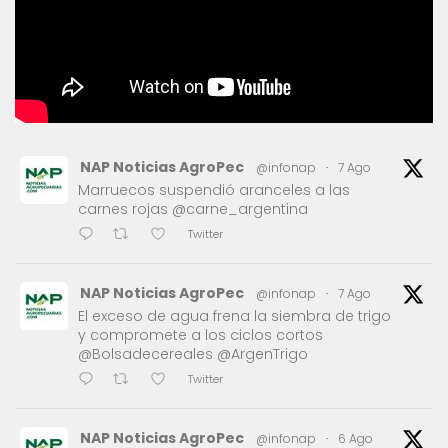
NAP Noticias AgroPec
@infonap
·
7 Ago
Marruecos suspendió aranceles a las
carnes rojas @carne_argentina
Twitter
NAP Noticias AgroPec
@infonap
·
7 Ago
El exceso de agua frena la siembra de trigo
y compromete a los ciclos cortos
@Bolsadecereales @ArgenTrigo
Twitter
NAP Noticias AgroPec
@infonap
·
6 Ago