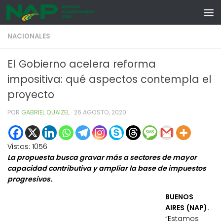
Skip to content
NACIONALES
El Gobierno acelera reforma
impositiva: qué aspectos contempla el
proyecto
POR
GABRIEL QUAIZEL
·
26 AGOSTO, 2020
Vistas:
1056
La propuesta busca gravar más a sectores de mayor
capacidad contributiva y ampliar la base de impuestos
progresivos.
BUENOS
AIRES (NAP).
“Estamos