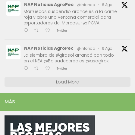
NAP Noticias AgroPec
@infonap
·
6 Ago
Marruecos suspendió aranceles a la carne
roja y abre una ventana comercial para
exportadores del Mercosur @IPCVA
Twitter
NAP Noticias AgroPec
@infonap
·
6 Ago
La siembra de #girasol arrancó con todo
en el NEA @Bolsadecereales @asagirok
Twitter
Load More
MÁS