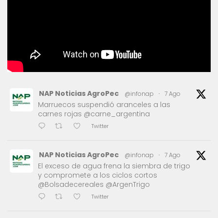
NAP Noticias AgroPec
@infonap
·
7 Ago
Marruecos suspendió aranceles a las
carnes rojas @carne_argentina
Twitter
NAP Noticias AgroPec
@infonap
·
7 Ago
El exceso de agua frena la siembra de trigo
y compromete a los ciclos cortos
@Bolsadecereales @ArgenTrigo
Twitter