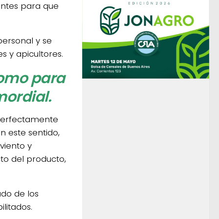
ientes para que
personal y se
s y apicultores.
como para
mordial.
 perfectamente
n este sentido,
viento y
to del producto,
ado de los
litados.