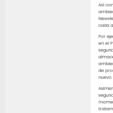
Así co
ambien
Newsle
cada ar
Por ej
en el 
seguri
almace
ambien
de pro
nuevo 
Asimis
seguri
moment
tratam