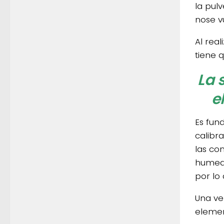
la pul
nose vu
Al real
tiene q
La 
e
Es fun
calibr
las co
humeda
por lo
Una vez
elemen