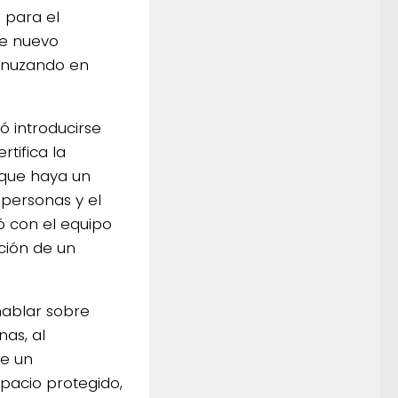
 para el
te nuevo
menuzando en
ó introducirse
tifica la
 que haya un
personas y el
ó con el equipo
ción de un
hablar sobre
nas, al
de un
spacio protegido,