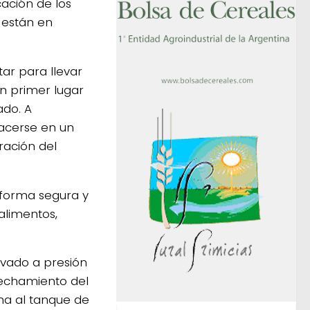
cación de los
e están en
tar para llevar
en primer lugar
ado. A
hacerse en un
ración del
 forma segura y
alimentos,
avado a presión
vechamiento del
ma al tanque de