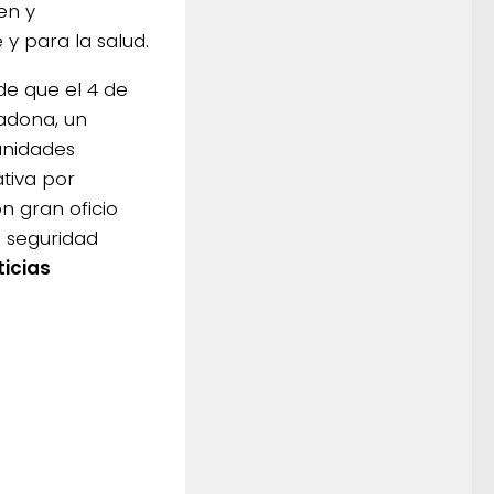
en y
y para la salud.
de que el 4 de
adona, un
unidades
ativa por
n gran oficio
s seguridad
ticias