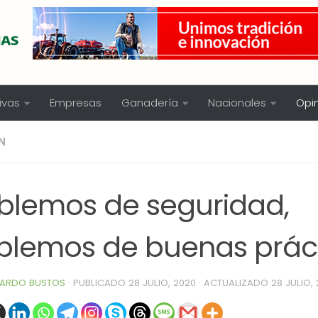
ivas
Empresas
Ganadería
Nacionales
Opi
N
blemos de seguridad,
blemos de buenas prác
ARDO BUSTOS
· PUBLICADO
28 JULIO, 2020
· ACTUALIZADO
28 JULIO,