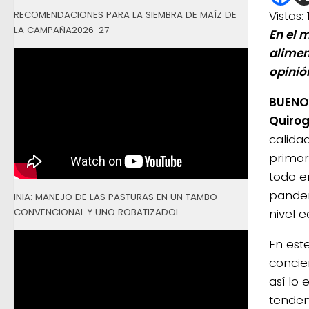
Vistas:
RECOMENDACIONES PARA LA SIEMBRA DE MAÍZ DE
LA CAMPAÑA2026-27
En el 
alimen
opinió
BUENOS
Quiro
calida
primor
todo e
pandem
INIA: MANEJO DE LAS PASTURAS EN UN TAMBO
CONVENCIONAL Y UNO ROBATIZADOL
nivel 
En est
concie
así lo 
tenden