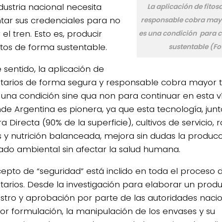
dustria nacional necesita
La aplicación de fitos
tar sus credenciales para no
responsable cobra mayo
el tren. Esto es, producir
es una condición para c
tos de forma sustentable.
sustentable (Fo
 sentido, la aplicación de
nitarios de forma segura y responsable cobra mayor 
 una condición sine qua non para continuar en esta v
de Argentina es pionera, ya que esta tecnología, junt
 Directa (90% de la superficie), cultivos de servicio, 
os y nutrición balanceada, mejora sin dudas la producc
dado ambiental sin afectar la salud humana.
cepto de “seguridad” está inclido en toda el proceso d
nitarios. Desde la investigación para elaborar un prod
istro y aprobación por parte de las autoridades nacio
ior formulación, la manipulación de los envases y su