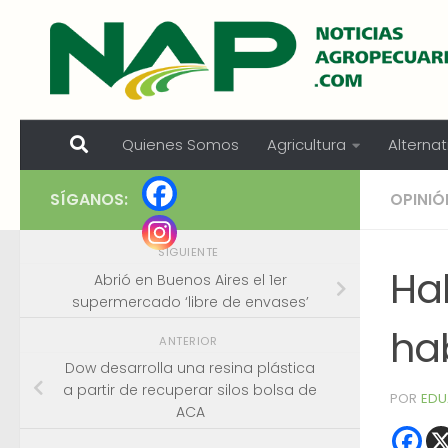
Skip to content
Quienes Somos
Agricultura
Alternat
SÍGANOS:
OPINIÓ
SIGUIENTE
Ha
Abrió en Buenos Aires el 1er
supermercado ‘libre de envases’
ha
ANTERIOR
Dow desarrolla una resina plástica
a partir de recuperar silos bolsa de
POR
EDU
ACA