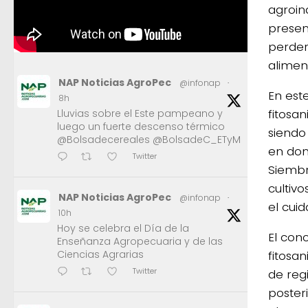
agroin
presen
perder 
alimen
NAP Noticias AgroPec
@infonap
·
En este
8h
fitosa
Lluvias sobre el Este pampeano y
luego un fuerte descenso térmico
siendo
@Bolsadecereales @BolsadeC_ETyM
en don
Twitter
Siembra
cultiv
NAP Noticias AgroPec
@infonap
·
el cui
10h
Hoy se celebra el Día de la
El con
Enseñanza Agropecuaria y de las
fitosa
Ciencias Agrarias
Twitter
de reg
poster