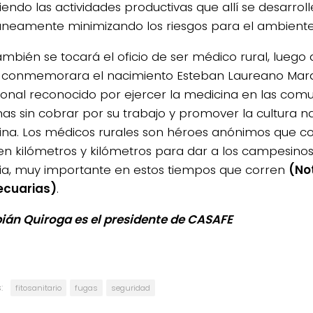
endo las actividades productivas que allí se desarroll
áneamente minimizando los riesgos para el ambiente 
ambién se tocará el oficio de ser médico rural, luego 
se conmemorara el nacimiento Esteban Laureano Mar
ional reconocido por ejercer la medicina en las com
nas sin cobrar por su trabajo y promover la cultura n
ina. Los médicos rurales son héroes anónimos que co
en kilómetros y kilómetros para dar a los campesino
ria, muy importante en estos tiempos que corren
(No
ecuarias)
.
bián Quiroga es el presidente de CASAFE
:
fitosanitario
fugas
seguridad