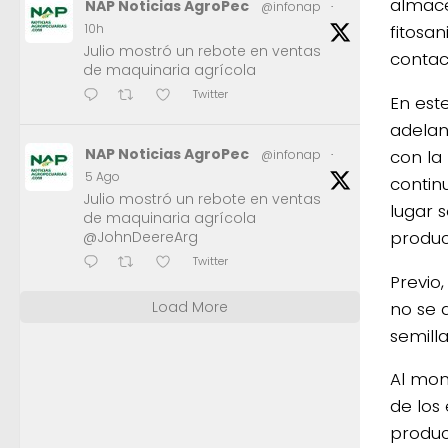
almace
NAP Noticias AgroPec
@infonap
·
fitosan
10h
Julio mostró un rebote en ventas
contac
de maquinaria agrícola
Twitter
En este
adelan
NAP Noticias AgroPec
con la
@infonap
·
5 Ago
contin
Julio mostró un rebote en ventas
lugar 
de maquinaria agrícola
produc
@JohnDeereArg
Twitter
Previo
no se 
Load More
semill
Al mom
de los
produc