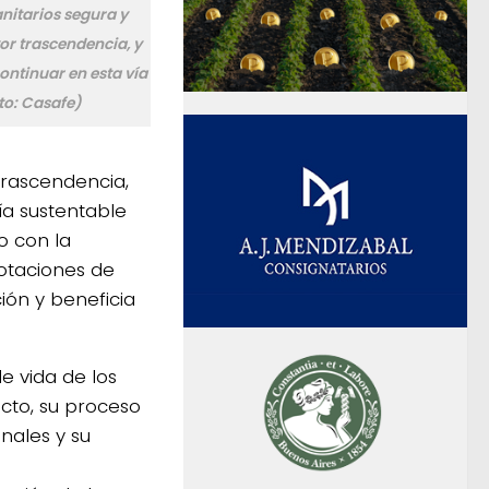
anitarios segura y
r trascendencia, y
ontinuar en esta vía
to: Casafe)
trascendencia,
ía sustentable
o con la
rotaciones de
ión y beneficia
e vida de los
ucto, su proceso
nales y su