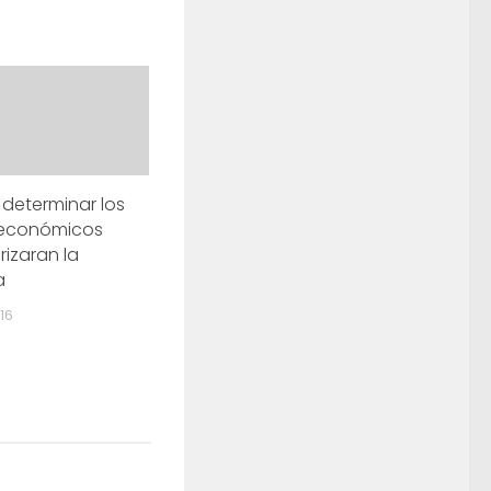
determinar los
 económicos
izaran la
a
16