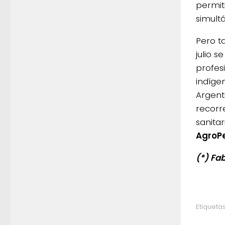
permiti
simult
Pero t
julio 
profes
indíge
Argent
recorr
sanita
AgroP
(*) Fa
Etiquetas