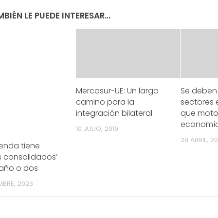
BIÉN LE PUEDE INTERESAR...
Mercosur-UE: Un largo
Se deben 
camino para la
sectores
integración bilateral
que motor
economí
10 JULIO, 2019
28 ABRIL, 20
enda tiene
s consolidados’
 año o dos
MBRE, 2023