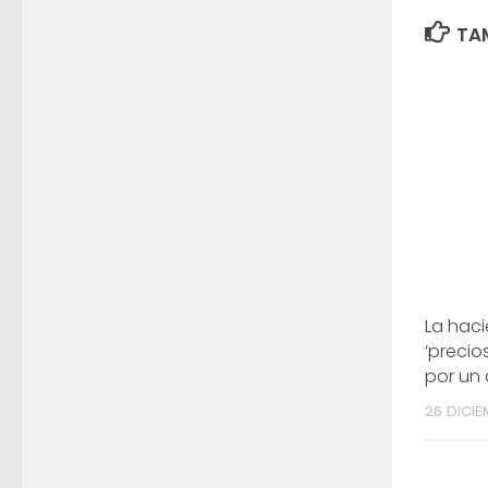
TAM
La haci
‘precio
por un
26 DICIE