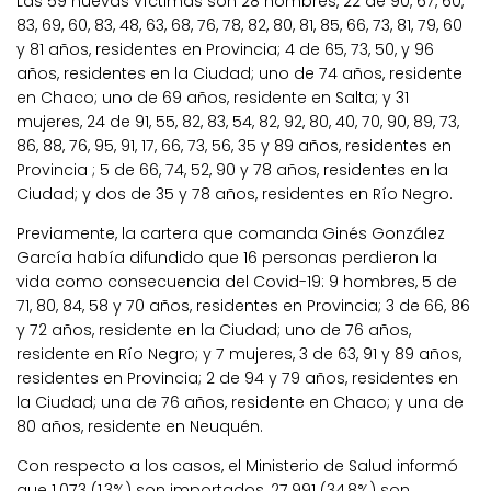
Las 59 nuevas víctimas son 28 hombres, 22 de 90, 67, 60,
83, 69, 60, 83, 48, 63, 68, 76, 78, 82, 80, 81, 85, 66, 73, 81, 79, 60
y 81 años, residentes en Provincia; 4 de 65, 73, 50, y 96
años, residentes en la Ciudad; uno de 74 años, residente
en Chaco; uno de 69 años, residente en Salta; y 31
mujeres, 24 de 91, 55, 82, 83, 54, 82, 92, 80, 40, 70, 90, 89, 73,
86, 88, 76, 95, 91, 17, 66, 73, 56, 35 y 89 años, residentes en
Provincia ; 5 de 66, 74, 52, 90 y 78 años, residentes en la
Ciudad; y dos de 35 y 78 años, residentes en Río Negro.
Previamente, la cartera que comanda Ginés González
García había difundido que 16 personas perdieron la
vida como consecuencia del Covid-19: 9 hombres, 5 de
71, 80, 84, 58 y 70 años, residentes en Provincia; 3 de 66, 86
y 72 años, residente en la Ciudad; uno de 76 años,
residente en Río Negro; y 7 mujeres, 3 de 63, 91 y 89 años,
residentes en Provincia; 2 de 94 y 79 años, residentes en
la Ciudad; una de 76 años, residente en Chaco; y una de
80 años, residente en Neuquén.
Con respecto a los casos, el Ministerio de Salud informó
que 1.073 (1,3%) son importados, 27.991 (34,8%) son