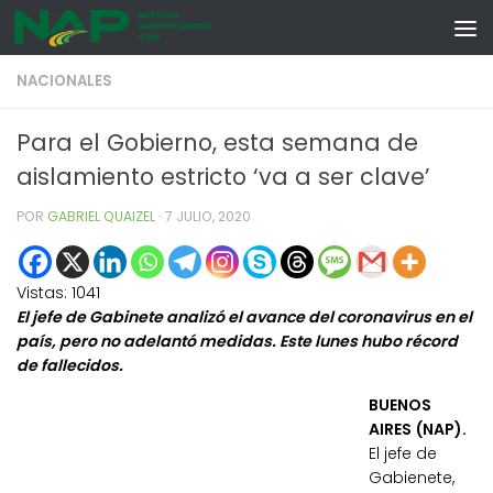
Skip to content
NACIONALES
Para el Gobierno, esta semana de
aislamiento estricto ‘va a ser clave’
POR
GABRIEL QUAIZEL
·
7 JULIO, 2020
Vistas:
1041
El jefe de Gabinete analizó el avance del coronavirus en el
país, pero no adelantó medidas. Este lunes hubo récord
de fallecidos.
BUENOS
AIRES (NAP).
El jefe de
Gabienete,