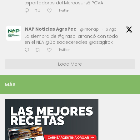
exportadores del Mercosur @IPCVA
Twitter
NAP Noticias AgroPec
@infonap
·
6 Ago
La siembra de #girasol arrancó con todo
en el NEA @Bolsadecereales @asagirok
Twitter
Load More
MÁS