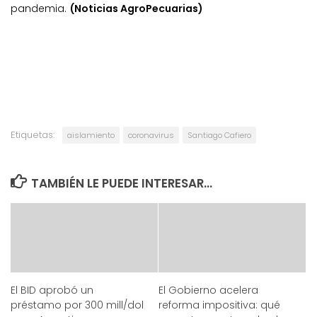
pandemia.
(Noticias AgroPecuarias)
Etiquetas:
aislamiento
coronavirus
Santiago Cafiero
TAMBIÉN LE PUEDE INTERESAR...
El BID aprobó un
El Gobierno acelera
préstamo por 300 mill/dol
reforma impositiva: qué