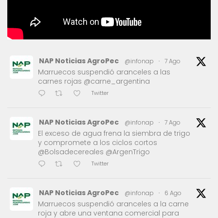
NAP Noticias AgroPec
@infonap
·
7 Ago
Marruecos suspendió aranceles a las
carnes rojas @carne_argentina
Twitter
NAP Noticias AgroPec
@infonap
·
7 Ago
El exceso de agua frena la siembra de trigo
y compromete a los ciclos cortos
@Bolsadecereales @ArgenTrigo
Twitter
NAP Noticias AgroPec
@infonap
·
6 Ago
Marruecos suspendió aranceles a la carne
roja y abre una ventana comercial para