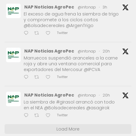
NAP Noticias AgroPec
@infonap
·
3h
El exceso de agua frena la siembra de trigo
y compromete a los ciclos cortos
@Bolsadecereales @ArgenTrigo
Twitter
NAP Noticias AgroPec
@infonap
·
20h
Marruecos suspendió aranceles a la carne
roja y abre una ventana comercial para
exportadores del Mercosur @IPCVA
Twitter
NAP Noticias AgroPec
@infonap
·
20h
La siembra de #girasol arrancó con todo
en el NEA @Bolsadecereales @asagirok
Twitter
Load More