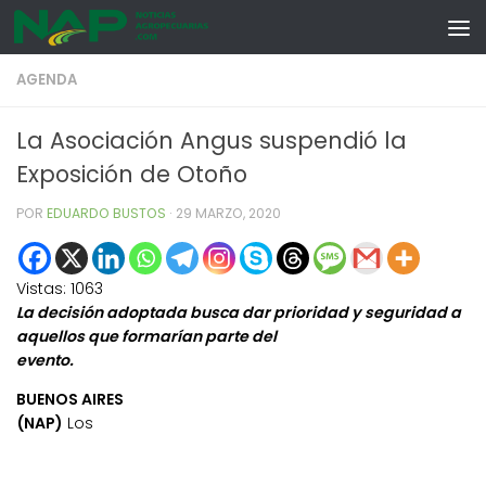
Skip to content
AGENDA
La Asociación Angus suspendió la
Exposición de Otoño
POR
EDUARDO BUSTOS
·
29 MARZO, 2020
Vistas:
1063
La decisión adoptada busca dar prioridad y seguridad a
aquellos que formarían parte del
evento.
BUENOS AIRES
(NAP)
Los