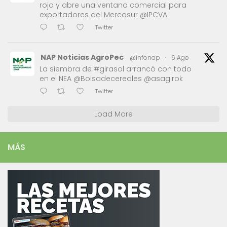
roja y abre una ventana comercial para
exportadores del Mercosur @IPCVA
Twitter
NAP Noticias AgroPec
@infonap
·
6 Ago
La siembra de #girasol arrancó con todo
en el NEA @Bolsadecereales @asagirok
Twitter
Load More
MÁS