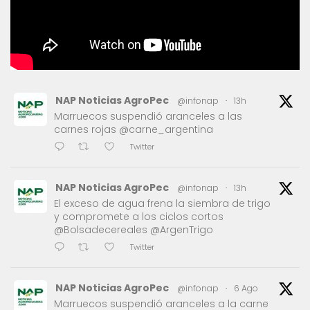
NAP Noticias AgroPec
@infonap
·
13h
Marruecos suspendió aranceles a las
carnes rojas @carne_argentina
Twitter
NAP Noticias AgroPec
@infonap
·
13h
El exceso de agua frena la siembra de trigo
y compromete a los ciclos cortos
@Bolsadecereales @ArgenTrigo
Twitter
NAP Noticias AgroPec
@infonap
·
6 Ago
Marruecos suspendió aranceles a la carne