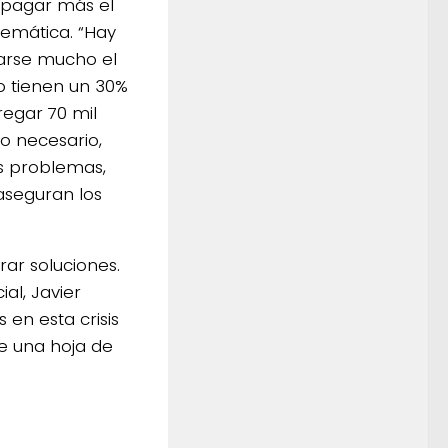
 pagar más el
lemática. “Hay
varse mucho el
o tienen un 30%
egar 70 mil
lo necesario,
os problemas,
aseguran los
ar soluciones.
al, Javier
 en esta crisis
e una hoja de