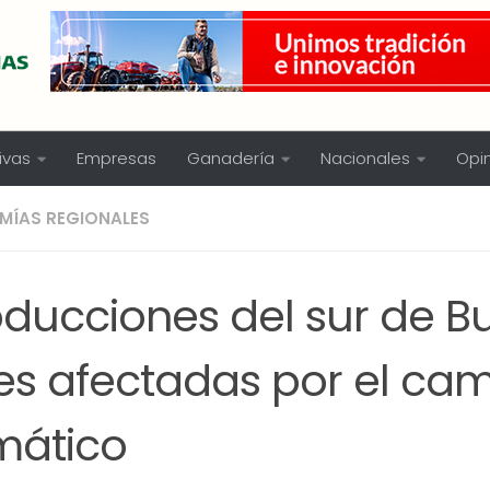
ivas
Empresas
Ganadería
Nacionales
Opi
MÍAS REGIONALES
oducciones del sur de B
res afectadas por el ca
mático