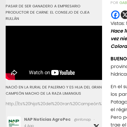
POR
GAB
PASAR DE SER GANADERO A EMPRESARIO
PRODUCTOR DE CARNE: EL CONSEJO DE OJEA
RULLÁN
Vistas:
Hace 1
vez ni
Colora
BUENOS
provin
hídrica
En el 
NACIÓ EN LA RURAL DE PALERMO Y ES HIJA DEL GRAN
CAMPEÓN MACHO DE LA RAZA LIMANGUS
los pa
Patago
http://Es%20hija%20del%20Gran%20Campeón%20Macho%2
el rég
Pero p
NAP Noticias AgroPec
@infonap
·
trae el
4 Ago