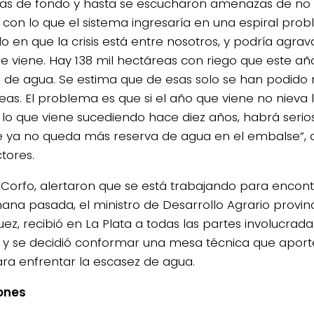
as de fondo y hasta se escucharon amenazas de no
 con lo que el sistema ingresaría en una espiral prob
o en que la crisis está entre nosotros, y podría agra
e viene. Hay 138 mil hectáreas con riego que este añ
de agua. Se estima que de esas solo se han podido r
eas. El problema es que si el año que viene no nieva 
 lo que viene sucediendo hace diez años, habrá seri
 ya no queda más reserva de agua en el embalse”, 
tores.
Corfo, alertaron que se está trabajando para encontr
ana pasada, el ministro de Desarrollo Agrario provinci
ez, recibió en La Plata a todas las partes involucradas
a y se decidió conformar una mesa técnica que aport
ara enfrentar la escasez de agua.
ones