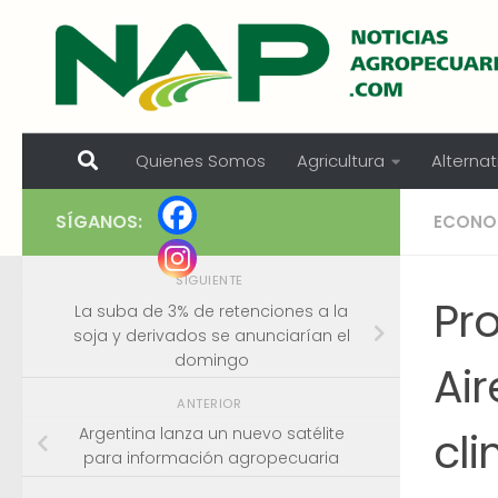
Skip to content
Quienes Somos
Agricultura
Alternat
SÍGANOS:
ECONO
SIGUIENTE
Pr
La suba de 3% de retenciones a la
soja y derivados se anunciarían el
domingo
Ai
ANTERIOR
cli
Argentina lanza un nuevo satélite
para información agropecuaria