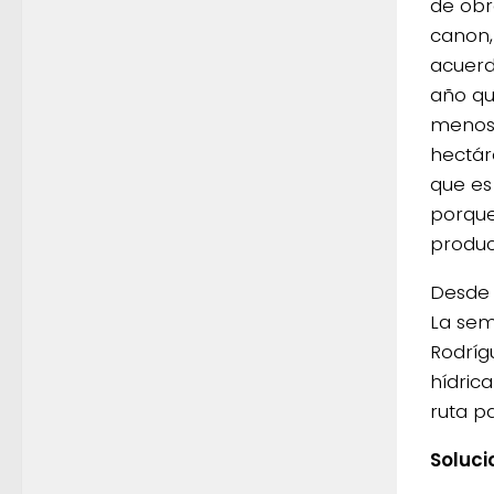
de obr
canon,
acuerd
año qu
menos 
hectár
que es
porque
produc
Desde 
La sem
Rodrígu
hídric
ruta p
Soluci