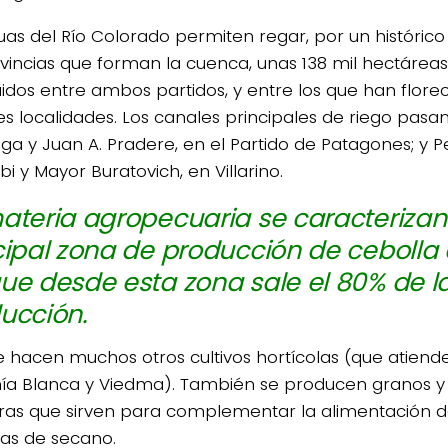
uas del Río Colorado permiten regar, por un históric
ovincias que forman la cuenca, unas 138 mil hectáre
uidos entre ambos partidos, y entre los que han florec
es localidades. Los canales principales de riego pasa
nga y Juan A. Pradere, en el Partido de Patagones; y Pe
i y Mayor Buratovich, en Villarino.
ateria agropecuaria se caracterizan 
cipal zona de producción de cebolla d
ue desde esta zona sale el 80% de l
ucción.
e hacen muchos otros cultivos hortícolas (que atien
ía Blanca y Viedma). También se producen granos y
eras que sirven para complementar la alimentación 
nas de secano.