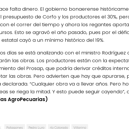
ace falta dinero. El gobierno bonaerense históricam
l presupuesto de Corfo y los productores el 30%, per
ió con el correr del tiempo y ahora los regantes apor
ursos. Esto se agravó el año pasado, pues por el déficit
 estatal cayó a un mínimo histórico del 19%.
tos días se está analizando con el ministro Rodríguez
iarán las obras. Los productores están con la expectat
miento del Prosap, que podría derivar créditos intern
tar las obras. Pero advierten que hay que apurarse, po
 declarada. “Cualquier obra va a llevar años. Pero hoy
eas se riega la mitad. Y esto puede seguir cayendo”, a
ias AgroPecuarias)
:
Patagones
Pedro Luro
río Colorado
Villarino