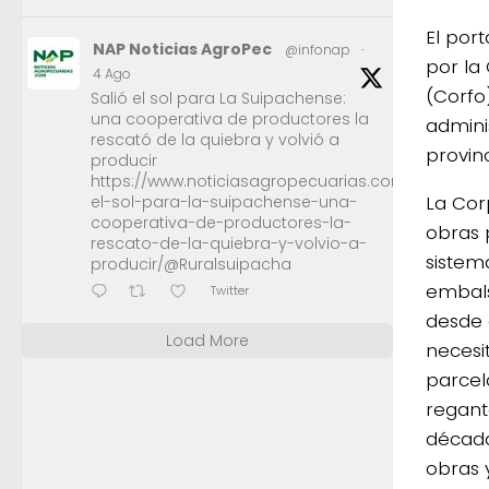
El por
NAP Noticias AgroPec
@infonap
·
por la
4 Ago
(Corfo
Salió el sol para La Suipachense:
una cooperativa de productores la
admini
rescató de la quiebra y volvió a
provin
producir
https://www.noticiasagropecuarias.com/2026/08/0
La Cor
el-sol-para-la-suipachense-una-
cooperativa-de-productores-la-
obras 
rescato-de-la-quiebra-y-volvio-a-
sistem
producir/@Ruralsuipacha
embals
Twitter
desde 
Load More
necesi
parcel
regant
década
obras 