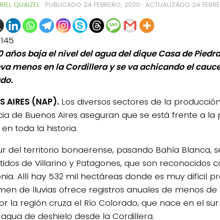
RIEL QUAIZEL
· PUBLICADO
24 FEBRERO, 2020
· ACTUALIZADO
24 FEBR
1145
0 años baja el nivel del agua del dique Casa de Piedr
eva menos en la Cordillera y se va achicando el cauce
do.
 AIRES (NAP).
Los diversos sectores de la producción
cia de Buenos Aires aseguran que se está frente a la p
 en toda la historia.
sur del territorio bonaerense, pasando Bahía Blanca, 
rtidos de Villarino y Patagones, que son reconocidos 
nia. Allí hay 532 mil hectáreas donde es muy difícil p
0de%20la%20Raza%20Limangus,
imen de lluvias ofrece registros anuales de menos de 
or la región cruza el Río Colorado, que nace en el su
 agua de deshielo desde la Cordillera.