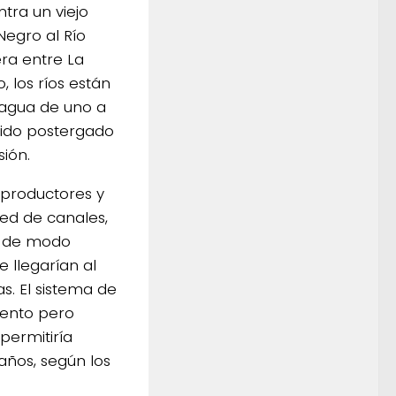
tra un viejo
Negro al Río
ra entre La
, los ríos están
 agua de uno a
sido postergado
ión.
s productores y
ed de canales,
os de modo
e llegarían al
s. El sistema de
iento pero
permitiría
años, según los