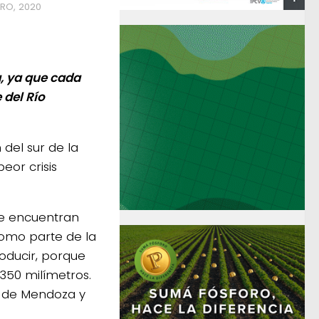
ERO, 2020
a, ya que cada
 del Río
 del sur de la
eor crisis
se encuentran
como parte de la
roducir, porque
350 milímetros.
r de Mendoza y