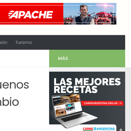
nión
Turismo
MÁS
uenos
mbio