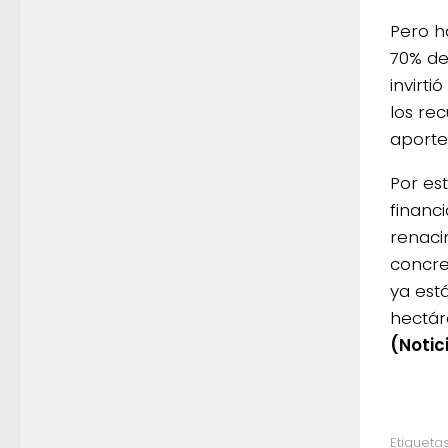
Pero h
70% de
invirt
los rec
aporte
Por es
financ
renaci
concre
ya está
hectár
(Notic
Etiquetas