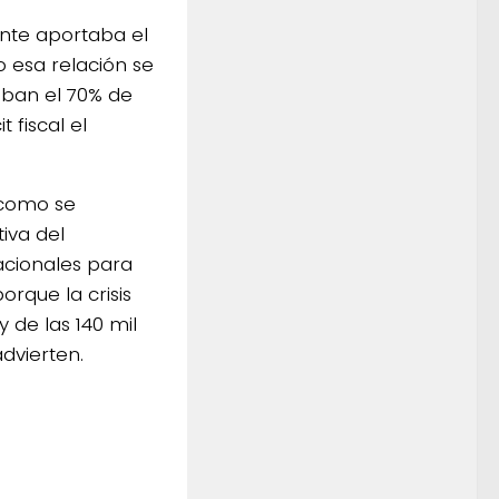
ente aportaba el
o esa relación se
taban el 70% de
 fiscal el
 como se
iva del
acionales para
rque la crisis
 de las 140 mil
dvierten.