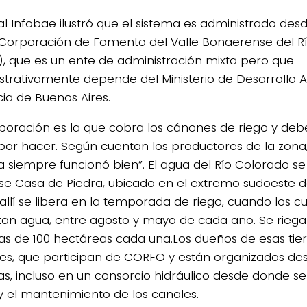
tal Infobae ilustró que el sistema es administrado de
 Corporación de Fomento del Valle Bonaerense del R
), que es un ente de administración mixta pero que
strativamente depende del Ministerio de Desarrollo A
cia de Buenos Aires.
4/salio-
poración es la que cobra los cánones de riego y debe 
por hacer. Según cuentan los productores de la zona,
a siempre funcionó bien”. El agua del Río Colorado s
e Casa de Piedra, ubicado en el extremo sudoeste 
allí se libera en la temporada de riego, cuando los cu
tan agua, entre agosto y mayo de cada año. Se riegan
as de 100 hectáreas cada una.Los dueños de esas tier
es, que participan de CORFO y están organizados de
s, incluso en un consorcio hidráulico desde donde se
y el mantenimiento de los canales.