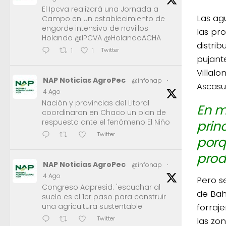
El Ipcva realizará una Jornada a
Las ag
Campo en un establecimiento de
engorde intensivo de novillos
las pr
Holando @IPCVA @HolandoACHA
distrib
Twitter
1
1
pujant
Villalo
NAP Noticias AgroPec
@infonap
·
Ascasub
4 Ago
Nación y provincias del Litoral
En m
coordinaron en Chaco un plan de
respuesta ante el fenómeno El Niño
prin
Twitter
porq
prod
NAP Noticias AgroPec
@infonap
·
4 Ago
Pero s
Congreso Aapresid: 'escuchar al
de Bah
suelo es el 1er paso para construir
una agricultura sustentable'
forraj
Twitter
las zo