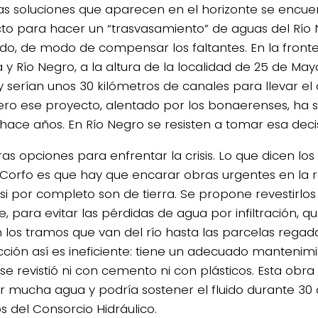
las soluciones que aparecen en el horizonte se encuen
to para hacer un “trasvasamiento” de aguas del Río 
do, de modo de compensar los faltantes. En la fronte
y Río Negro, a la altura de la localidad de 25 de Mayo
y serían unos 30 kilómetros de canales para llevar el
Pero ese proyecto, alentado por los bonaerenses, ha 
hace años. En Río Negro se resisten a tomar esa decis
ras opciones para enfrentar la crisis. Lo que dicen lo
Corfo es que hay que encarar obras urgentes en la r
si por completo son de tierra. Se propone revestirl
, para evitar las pérdidas de agua por infiltración, qu
 los tramos que van del río hasta las parcelas regada
ción así es ineficiente: tiene un adecuado mantenim
e revistió ni con cemento ni con plásticos. Esta obra 
r mucha agua y podría sostener el fluido durante 30 
s del Consorcio Hidráulico.