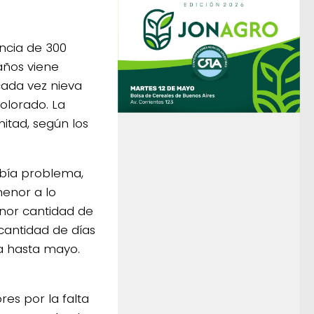
encia de 300
años viene
cada vez nieva
olorado. La
itad, según los
abía problema,
menor a lo
enor cantidad de
cantidad de días
a hasta mayo.
es por la falta