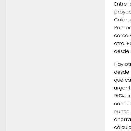
Entre 
proyec
Colora
Pampa 
cerca 
otro. 
desde 
Hay ot
desde 
que ca
urgente
50% en
conduc
nunca s
ahorra
cálculo