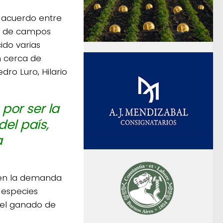
o acuerdo entre
as de campos
ido varias
n cerca de
dro Luro, Hilario
por ser la
el país,
a
den la demanda
 especies
del ganado de