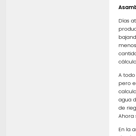
Asamb
Días a
produc
bajand
menos 
cantid
cálcul
A todo
pero e
calcul
agua d
de rie
Ahora 
En la 