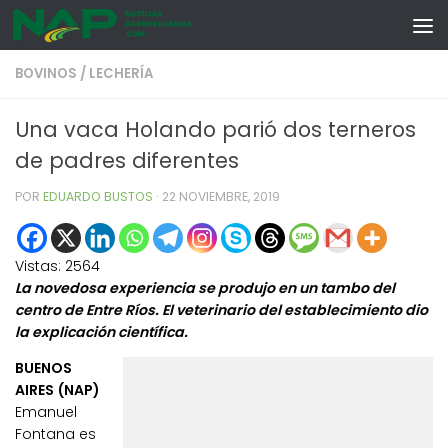
Skip to content
BOVINOS
/
LECHERÍA
Una vaca Holando parió dos terneros
de padres diferentes
POR
EDUARDO BUSTOS
·
22 NOVIEMBRE, 2019
Vistas:
2564
La novedosa experiencia se produjo en un tambo del
centro de Entre Ríos. El veterinario del establecimiento dio
la explicación científica.
BUENOS
AIRES (NAP)
Emanuel
Fontana es