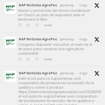
NAP Noticias AgroPec
@infonap
·
4 Ago
Nación y provincias del Litoral coordinaron
en Chaco un plan de respuesta ante el
fenómeno El Niño
Twitter
NAP Noticias AgroPec
@infonap
·
4 Ago
Congreso Aapresid: 'escuchar al suelo es el
1er paso para construir una agricultura
sustentable'
Twitter
NAP Noticias AgroPec
@infonap
·
4 Ago
Salió el sol para La Suipachense: una
cooperativa de productores la rescató de la
quiebra y volvió a producir
https://www.noticiasagropecuarias.com/2026/08/0
el-sol-para-la-suipachense-una-cooperativa-
de-productores-la-rescato-de-la-quiebra-y-