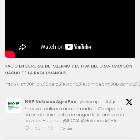
NACIÓ EN LA RURAL DE PALERMO Y ES HIJA DEL GRAN CAMPEÓN
MACHO DE LA RAZA LIMANGUS
http://Es%20hija%20del%20Gran%20Campeón%20Macho%20
NAP Noticias AgroPec
@infonap
·
4 Ago
El Ipcva realizará una Jornada a Campo en
un establecimiento de engorde intensivo de
novillos Holando @IPCVA @HolandoACHA
Twitter
1
1