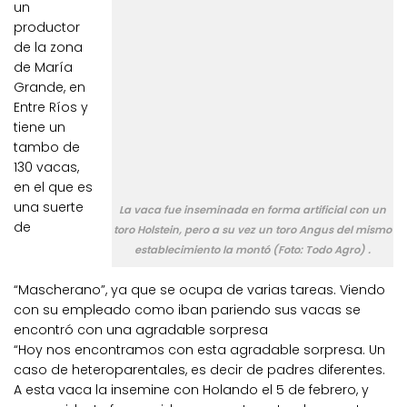
un
productor
de la zona
de María
Grande, en
Entre Ríos y
tiene un
tambo de
130 vacas,
en el que es
una suerte
La vaca fue inseminada en forma artificial con un
de
toro Holstein, pero a su vez un toro Angus del mismo
establecimiento la montó (Foto: Todo Agro) .
“Mascherano”, ya que se ocupa de varias tareas. Viendo
con su empleado como iban pariendo sus vacas se
encontró con una agradable sorpresa
“Hoy nos encontramos con esta agradable sorpresa. Un
caso de heteroparentales, es decir de padres diferentes.
A esta vaca la insemine con Holando el 5 de febrero, y