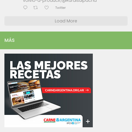
volvio-a-producir/@Ruralsuipacha
Twitter
Load More
MÁS