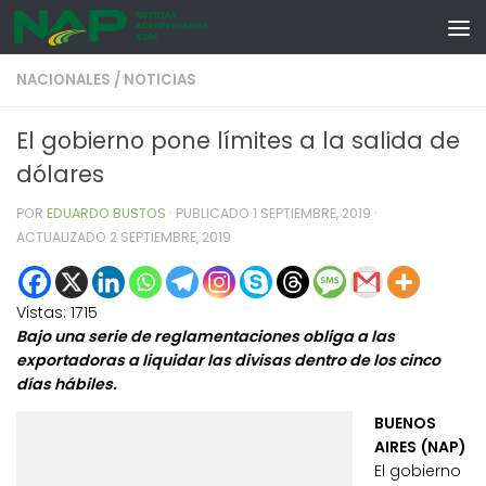
Skip to content
NACIONALES
/
NOTICIAS
El gobierno pone límites a la salida de
dólares
POR
EDUARDO BUSTOS
· PUBLICADO
1 SEPTIEMBRE, 2019
·
ACTUALIZADO
2 SEPTIEMBRE, 2019
Vistas:
1715
Bajo una serie de reglamentaciones obliga a las
exportadoras a liquidar las divisas dentro de los cinco
días hábiles.
BUENOS
AIRES (NAP)
El gobierno