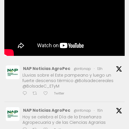
NAP Noticias AgroPec
@infonap
·
13h
Lluvias sobre el Este pampeano y luego un
fuerte descenso térmico @Bolsadecereales
@BolsadeC_ETyM
Twitter
NAP Noticias AgroPec
@infonap
·
15h
Hoy se celebra el Día de la Enseñanza
Agropecuaria y de las Ciencias Agrarias