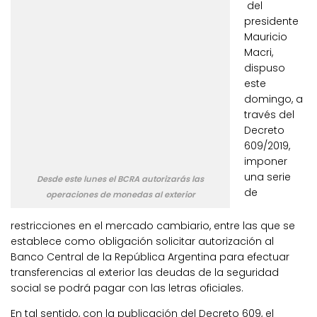
del
presidente
Mauricio
Macri,
dispuso
este
domingo, a
través del
Decreto
609/2019,
imponer
una serie
Desde este lunes el BCRA autorizarás las
de
operaciones de monedas al exterior
restricciones en el mercado cambiario, entre las que se
establece como obligación solicitar autorización al
Banco Central de la República Argentina para efectuar
transferencias al exterior las deudas de la seguridad
social se podrá pagar con las letras oficiales.
En tal sentido, con la publicación del Decreto 609, el