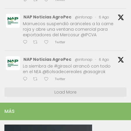
NAP Noticias AgroPec
@infonap
·
6 Ago
Marruecos suspendió aranceles a la carne
roja y abre una ventana comercial para
exportadores del Mercosur @IPCVA
Twitter
NAP Noticias AgroPec
@infonap
·
6 Ago
La siembra de #girasol arrancó con todo
en el NEA @Bolsadecereales @asagirok
Twitter
Load More
MÁS