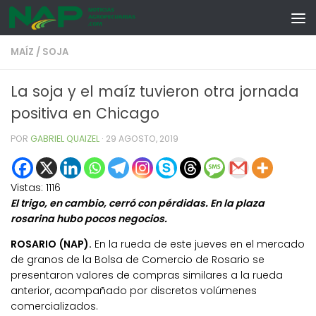
Skip to content
MAÍZ
/
SOJA
La soja y el maíz tuvieron otra jornada
positiva en Chicago
POR
GABRIEL QUAIZEL
·
29 AGOSTO, 2019
Vistas:
1116
El trigo, en cambio, cerró con pérdidas. En la plaza
rosarina hubo pocos negocios.
ROSARIO (NAP).
En la rueda de este jueves en el mercado
de granos de la Bolsa de Comercio de Rosario se
presentaron valores de compras similares a la rueda
anterior, acompañado por discretos volúmenes
comercializados.