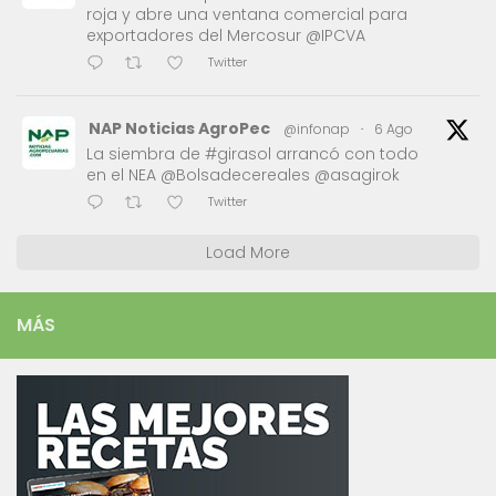
roja y abre una ventana comercial para
exportadores del Mercosur @IPCVA
Twitter
NAP Noticias AgroPec
@infonap
·
6 Ago
La siembra de #girasol arrancó con todo
en el NEA @Bolsadecereales @asagirok
Twitter
Load More
MÁS