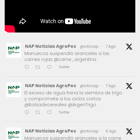
NAP Noticias AgroPec
@infonap
·
7 Ago
Marruecos suspendió aranceles a las
carnes rojas @carne_argentina
Twitter
NAP Noticias AgroPec
@infonap
·
7 Ago
El exceso de agua frena la siembra de trigo
y compromete a los ciclos cortos
@Bolsadecereales @ArgenTrigo
Twitter
NAP Noticias AgroPec
@infonap
·
6 Ago
Marruecos suspendió aranceles a la carne