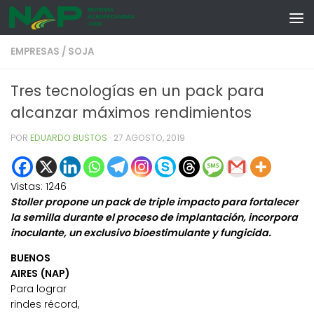
Skip to content
EMPRESAS
/
SOJA
Tres tecnologías en un pack para
alcanzar máximos rendimientos
POR
EDUARDO BUSTOS
·
27 AGOSTO, 2019
Vistas:
1246
Stoller propone un pack de triple impacto para fortalecer
la semilla durante el proceso de implantación, incorpora
inoculante, un exclusivo bioestimulante y fungicida.
BUENOS
AIRES (NAP)
Para lograr
rindes récord,