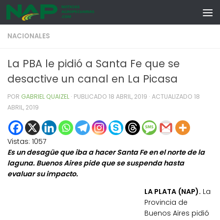
Skip to content
NACIONALES
La PBA le pidió a Santa Fe que se
desactive un canal en La Picasa
POR
GABRIEL QUAIZEL
· PUBLICADO
18 ABRIL, 2019
· ACTUALIZADO
18
ABRIL, 2019
Vistas:
1057
Es un desagüe que iba a hacer Santa Fe en el norte de la
laguna. Buenos Aires pide que se suspenda hasta
evaluar su impacto.
LA PLATA (NAP).
La
Provincia de
Buenos Aires pidió