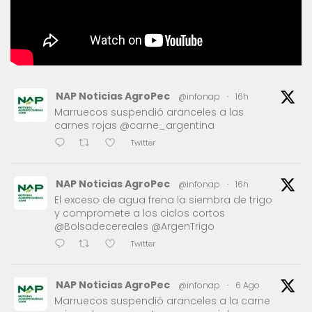
NAP Noticias AgroPec
@infonap
·
16h
Marruecos suspendió aranceles a las
carnes rojas @carne_argentina
Twitter
NAP Noticias AgroPec
@infonap
·
16h
El exceso de agua frena la siembra de trigo
y compromete a los ciclos cortos
@Bolsadecereales @ArgenTrigo
Twitter
NAP Noticias AgroPec
@infonap
·
6 Ago
Marruecos suspendió aranceles a la carne