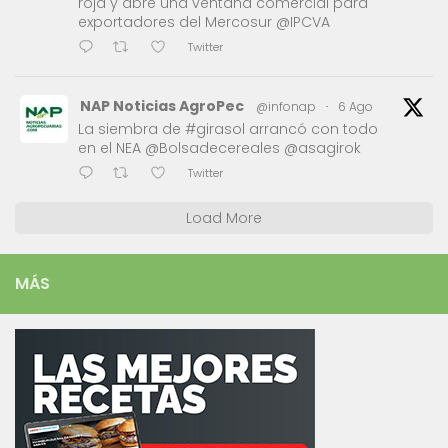
roja y abre una ventana comercial para
exportadores del Mercosur @IPCVA
Twitter
NAP Noticias AgroPec
@infonap
·
6 Ago
La siembra de #girasol arrancó con todo
en el NEA @Bolsadecereales @asagirok
Twitter
Load More
MÁS