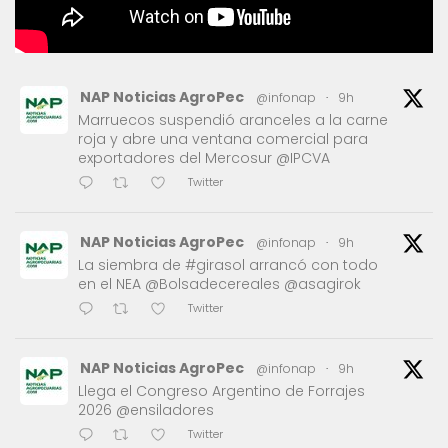
NAP Noticias AgroPec
@infonap
·
9h
Marruecos suspendió aranceles a la carne
roja y abre una ventana comercial para
exportadores del Mercosur @IPCVA
Twitter
NAP Noticias AgroPec
@infonap
·
9h
La siembra de #girasol arrancó con todo
en el NEA @Bolsadecereales @asagirok
Twitter
NAP Noticias AgroPec
@infonap
·
9h
Llega el Congreso Argentino de Forrajes
2026 @ensiladores
Twitter