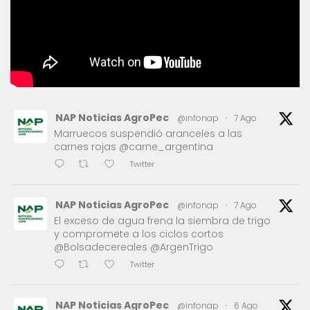
NAP Noticias AgroPec
@infonap
·
7 Ago
Marruecos suspendió aranceles a las
carnes rojas @carne_argentina
Twitter
NAP Noticias AgroPec
@infonap
·
7 Ago
El exceso de agua frena la siembra de trigo
y compromete a los ciclos cortos
@Bolsadecereales @ArgenTrigo
Twitter
NAP Noticias AgroPec
@infonap
·
6 Ago