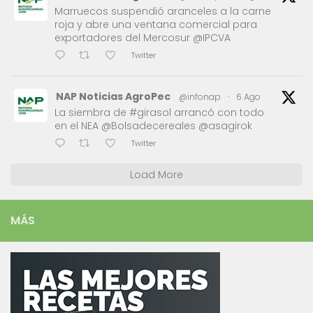
Marruecos suspendió aranceles a la carne
roja y abre una ventana comercial para
exportadores del Mercosur @IPCVA
Twitter
NAP Noticias AgroPec
@infonap
·
6 Ago
La siembra de #girasol arrancó con todo
en el NEA @Bolsadecereales @asagirok
Twitter
Load More
MÁS