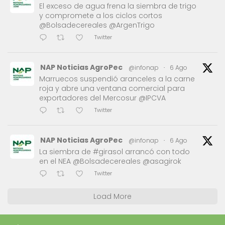
El exceso de agua frena la siembra de trigo
y compromete a los ciclos cortos
@Bolsadecereales @ArgenTrigo
Twitter
NAP Noticias AgroPec
@infonap
·
6 Ago
Marruecos suspendió aranceles a la carne
roja y abre una ventana comercial para
exportadores del Mercosur @IPCVA
Twitter
NAP Noticias AgroPec
@infonap
·
6 Ago
La siembra de #girasol arrancó con todo
en el NEA @Bolsadecereales @asagirok
Twitter
Load More