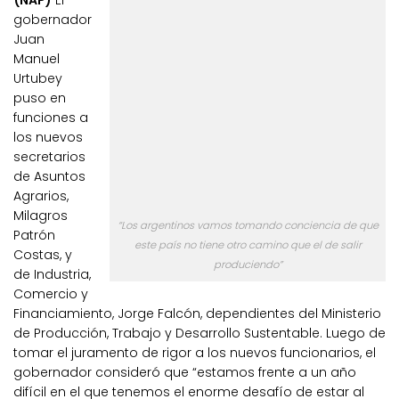
(NAP)
El
gobernador
Juan
Manuel
Urtubey
puso en
funciones a
los nuevos
secretarios
de Asuntos
Agrarios,
Milagros
“Los argentinos vamos tomando conciencia de que
Patrón
este país no tiene otro camino que el de salir
Costas, y
produciendo”
de Industria,
Comercio y
Financiamiento, Jorge Falcón, dependientes del Ministerio
de Producción, Trabajo y Desarrollo Sustentable. Luego de
tomar el juramento de rigor a los nuevos funcionarios, el
gobernador consideró que “estamos frente a un año
difícil en el que tenemos el enorme desafío de estar al