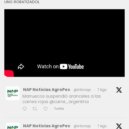
UNO ROBATIZADOL
NAP Noticias AgroPec
@infonap
·
7 Ago
Marruecos suspendió aranceles a las
carnes rojas @carne_argentina
Twitter
NAP Noticias AgroPec
@infonap
·
7 Ago