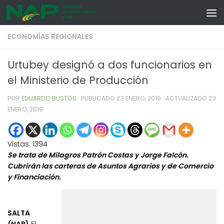
Skip to content
ECONOMÍAS REGIONALES
Urtubey designó a dos funcionarios en
el Ministerio de Producción
POR
EDUARDO BUSTOS
· PUBLICADO
23 ENERO, 2019
· ACTUALIZADO
23
ENERO, 2019
Vistas:
1394
Se trata de Milagros Patrón Costas y Jorge Falcón.
Cubrirán las carteras de Asuntos Agrarios y de Comercio
y Financiación.
SALTA