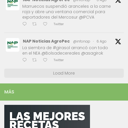
Marruecos suspendió aranceles a la carne
roja y abre una ventana comercial para
exportadores del Mercosur @IPCVA
Twitter
NAP Noticias AgroPec
@infonap
·
6 Ago
La siembra de #girasol arrancó con todo
en el NEA @Bolsadecereales @asagirok
Twitter
Load More
MÁS