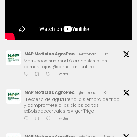
NAP Noticias AgroPec
@infonap
·
8h
Marruecos suspendió aranceles a las
carnes rojas @carne_argentina
Twitter
NAP Noticias AgroPec
@infonap
·
8h
El exceso de agua frena la siembra de trigo
y compromete a los ciclos cortos
@Bolsadecereales @ArgenTrigo
Twitter
NAP Noticias AgroPec
@infonap
·
6 Ago