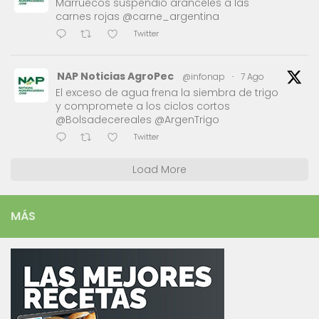
Marruecos suspendió aranceles a las
carnes rojas @carne_argentina
Twitter
NAP Noticias AgroPec
@infonap
·
7 Ago
El exceso de agua frena la siembra de trigo
y compromete a los ciclos cortos
@Bolsadecereales @ArgenTrigo
Twitter
Load More
MÁS