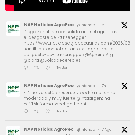
NAP Noticias AgroPec
@infonap
·
6h
Diego Santilli se consolida ante el agro tras
el desgaste de Sturzenegger
https://www.noticiasagropecuarias.com/2026/08/1
santilli-se-consolida-ante-el-agro-tras-el-
desgaste-de-sturzenegger/@AgroindArg
@ciara @Bolsadecereales
Twitter
NAP Noticias AgroPec
@infonap
·
7h
El Niño ya está presente y podría ser entre
moderado y muy fuerte @intaargentina
@INTAInforma @natigattinoni
Twitter
NAP Noticias AgroPec
@infonap
·
7 Ago