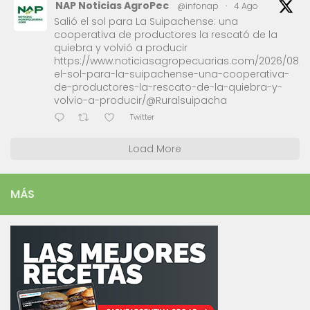
NAP Noticias AgroPec
@infonap
·
4 Ago
Salió el sol para La Suipachense: una
cooperativa de productores la rescató de la
quiebra y volvió a producir
https://www.noticiasagropecuarias.com/2026/08/0
el-sol-para-la-suipachense-una-cooperativa-
de-productores-la-rescato-de-la-quiebra-y-
volvio-a-producir/@Ruralsuipacha
Twitter
Load More
MÁS