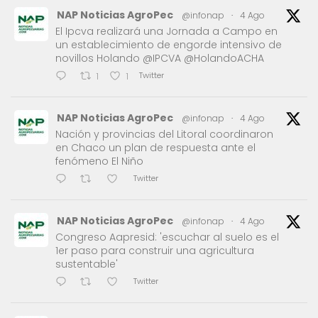
NAP Noticias AgroPec
@infonap
·
4 Ago
El Ipcva realizará una Jornada a Campo en
un establecimiento de engorde intensivo de
novillos Holando @IPCVA @HolandoACHA
Twitter
1
1
NAP Noticias AgroPec
@infonap
·
4 Ago
Nación y provincias del Litoral coordinaron
en Chaco un plan de respuesta ante el
fenómeno El Niño
Twitter
NAP Noticias AgroPec
@infonap
·
4 Ago
Congreso Aapresid: 'escuchar al suelo es el
1er paso para construir una agricultura
sustentable'
Twitter