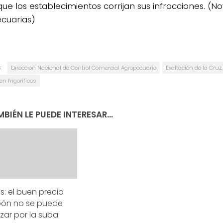
ue los establecimientos corrijan sus infracciones. (Not
cuarias)
:
Dirección Nacional de Control Comercial Agropecuario
Exaltación de la Cruz
 frigoríficos
BIÉN LE PUEDE INTERESAR...
s: el buen precio
pón no se puede
izar por la suba