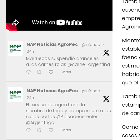
Tambié
ausenc
empres
Agroind
Mientr
NAP Noticias AgroPec
@infonap
·
establ
24h
faena 
Marruecos suspendió aranceles
a las carnes rojas @carne_argentina
estima
Twitter
habría
que el
NAP Noticias AgroPec
@infonap
·
Tambié
24h
estamp
El exceso de agua frena la
siembra de trigo y compromete a los
de car
ciclos cortos @Bolsadecereales
@ArgenTrigo
Como c
Twitter
casos 