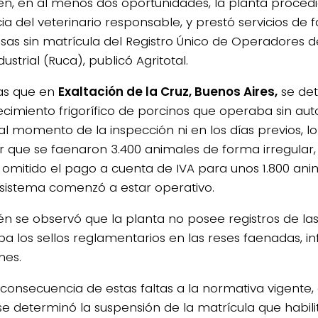
n, en al menos dos oportunidades, la planta procedi
ia del veterinario responsable, y prestó servicios de 
as sin matrícula del Registro Único de Operadores 
ustrial (Ruca), publicó Agritotal.
as que en
Exaltación de la Cruz, Buenos Aires,
se det
ecimiento frigorífico de porcinos que operaba sin aut
al momento de la inspección ni en los días previos, l
r que se faenaron 3.400 animales de forma irregular, 
 omitido el pago a cuenta de IVA para unos 1.800 ani
 sistema comenzó a estar operativo.
n se observó que la planta no posee registros de las
a los sellos reglamentarios en las reses faenadas, inf
nes.
onsecuencia de estas faltas a la normativa vigente
se determinó la suspensión de la matrícula que habili