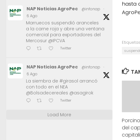
hasta q
NAP Noticias AgroPec
@infonap
·
AgroPe
6 Ago
Marruecos suspendió aranceles
a la carne roja y abre una ventana
comercial para exportadores del
Mercosur @IPCVA
Etiquetas
Twitter
suspenden
NAP Noticias AgroPec
@infonap
·
TAM
6 Ago
La siembra de #girasol arrancó
con todo en el NEA
@Bolsadecereales @asagirok
Twitter
Load More
Porcino
del ca
capital