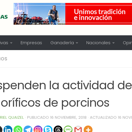
ivas
Empresas
Ganadería
Nacionales
Opi
NOS
spenden la actividad de
goríficos de porcinos
RIEL QUAIZEL
· PUBLICADO
16 NOVIEMBRE, 2018
· ACTUALIZADO
16 NOV