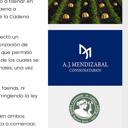
ó a faenar en
faena a
de la Cadena
ectó un
orización de
o que permitió
de los cuales se
males, una vez
 faenas, ni
ringiendo la ley
, en ambos
ta a comerciar,