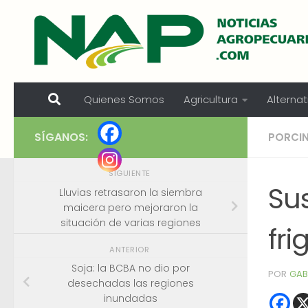
Skip to content
Quienes Somos
Agricultura
Alternat
SÍGANOS:
PORCI
SIGUIENTE
Su
Lluvias retrasaron la siembra
maicera pero mejoraron la
situación de varias regiones
fri
ANTERIOR
Soja: la BCBA no dio por
POR
GAB
desechadas las regiones
inundadas