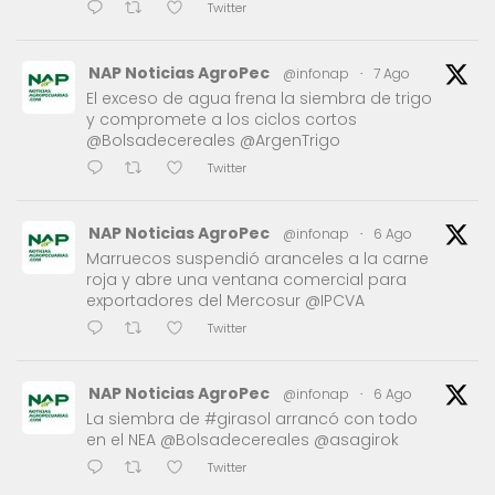
Twitter
NAP Noticias AgroPec
@infonap
·
7 Ago
El exceso de agua frena la siembra de trigo
y compromete a los ciclos cortos
@Bolsadecereales @ArgenTrigo
Twitter
NAP Noticias AgroPec
@infonap
·
6 Ago
Marruecos suspendió aranceles a la carne
roja y abre una ventana comercial para
exportadores del Mercosur @IPCVA
Twitter
NAP Noticias AgroPec
@infonap
·
6 Ago
La siembra de #girasol arrancó con todo
en el NEA @Bolsadecereales @asagirok
Twitter