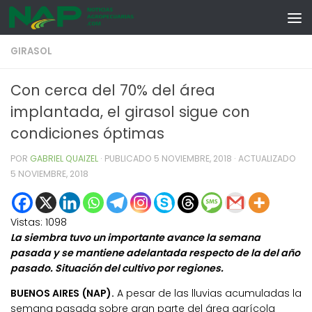
Skip to content
GIRASOL
Con cerca del 70% del área
implantada, el girasol sigue con
condiciones óptimas
POR
GABRIEL QUAIZEL
· PUBLICADO
5 NOVIEMBRE, 2018
· ACTUALIZADO
5 NOVIEMBRE, 2018
Vistas:
1098
La siembra tuvo un importante avance la semana
pasada y se mantiene adelantada respecto de la del año
pasado. Situación del cultivo por regiones.
BUENOS AIRES (NAP).
A pesar de las lluvias acumuladas la
semana pasada sobre gran parte del área agrícola