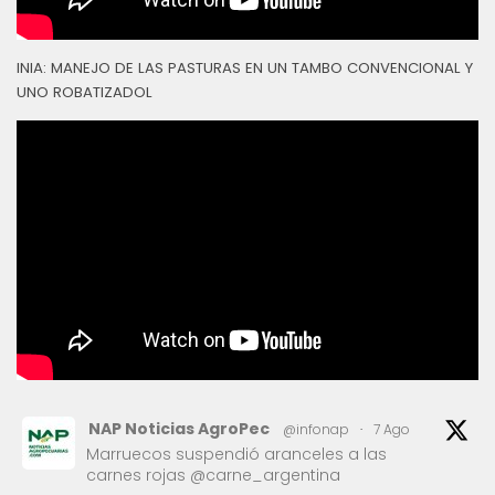
INIA: MANEJO DE LAS PASTURAS EN UN TAMBO CONVENCIONAL Y
UNO ROBATIZADOL
NAP Noticias AgroPec
@infonap
·
7 Ago
Marruecos suspendió aranceles a las
carnes rojas @carne_argentina