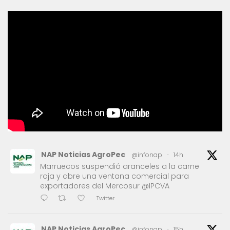
NAP Noticias AgroPec
@infonap
·
14h
Marruecos suspendió aranceles a la carne
roja y abre una ventana comercial para
exportadores del Mercosur @IPCVA
Twitter
NAP Noticias AgroPec
@infonap
·
15h