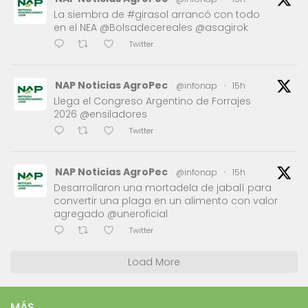
La siembra de #girasol arrancó con todo
en el NEA @Bolsadecereales @asagirok
Twitter
NAP Noticias AgroPec
@infonap
·
15h
Llega el Congreso Argentino de Forrajes
2026 @ensiladores
Twitter
NAP Noticias AgroPec
@infonap
·
15h
Desarrollaron una mortadela de jabalí para
convertir una plaga en un alimento con valor
agregado @uneroficial
Twitter
Load More
MÁS