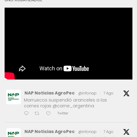
NAP Noticias AgroPec
@infonap
·
7 Ago
Marruecos suspendió aranceles a las
carnes rojas @carne_argentina
Twitter
NAP Noticias AgroPec
@infonap
·
7 Ago