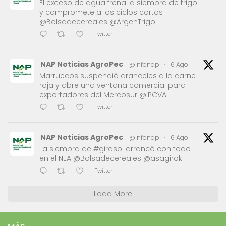
El exceso de agua frena la siembra de trigo
y compromete a los ciclos cortos
@Bolsadecereales @ArgenTrigo
Twitter
NAP Noticias AgroPec
@infonap
·
6 Ago
Marruecos suspendió aranceles a la carne
roja y abre una ventana comercial para
exportadores del Mercosur @IPCVA
Twitter
NAP Noticias AgroPec
@infonap
·
6 Ago
La siembra de #girasol arrancó con todo
en el NEA @Bolsadecereales @asagirok
Twitter
Load More