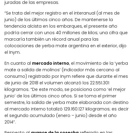
juradas de las empresas.
“Se trata del mejor registro en el interanual (al mes de
junio) de los últimos cinco años. De mantenerse la
tendencia alcista en los embarques, el presente año
podría cerrar con unos 40 millones de kilos; una cifra que
marcaría también un récord anual para las
colocaciones de yerba mate argentina en el exterior, dijo
el Inym.
En cuanto al
mercado interno
, el movimiento de la ‘yerba
mate a salida de molinos’ (indicador más cercano al
consumo) registrado por Inym refiere que durante el mes
de junio de 2018 el volumen alcanzó los 22.551.301
kilogramos. “De este modo, se posiciona como ‘el mejor
junio’ de los últimos cinco años. Si se toma el primer
semestre, la salida de yerba mate elaborada con destino
al mercado interno totalizó 129.160.127 kilogramos; es decir
el segundo acumulado (enero – junio) desde el año
2014”.
Respecto al
avance de la cosecha
reflejado en las