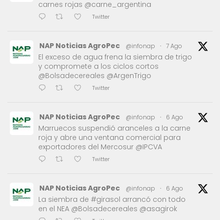
carnes rojas @carne_argentina
Twitter
NAP Noticias AgroPec
@infonap
·
7 Ago
El exceso de agua frena la siembra de trigo
y compromete a los ciclos cortos
@Bolsadecereales @ArgenTrigo
Twitter
NAP Noticias AgroPec
@infonap
·
6 Ago
Marruecos suspendió aranceles a la carne
roja y abre una ventana comercial para
exportadores del Mercosur @IPCVA
Twitter
NAP Noticias AgroPec
@infonap
·
6 Ago
La siembra de #girasol arrancó con todo
en el NEA @Bolsadecereales @asagirok