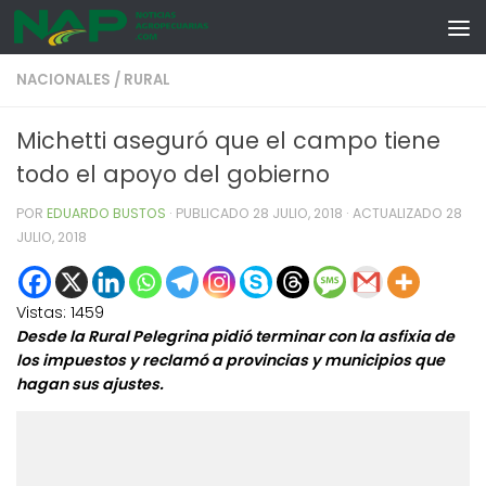
Skip to content
NACIONALES
/
RURAL
Michetti aseguró que el campo tiene
todo el apoyo del gobierno
POR
EDUARDO BUSTOS
· PUBLICADO
28 JULIO, 2018
· ACTUALIZADO
28
JULIO, 2018
Vistas:
1459
Desde la Rural Pelegrina pidió terminar con la asfixia de
los impuestos y reclamó a provincias y municipios que
hagan sus ajustes.