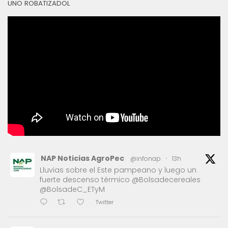
UNO ROBATIZADOL
NAP Noticias AgroPec
@infonap
·
13h
Lluvias sobre el Este pampeano y luego un
fuerte descenso térmico @Bolsadecereales
@BolsadeC_ETyM
Twitter