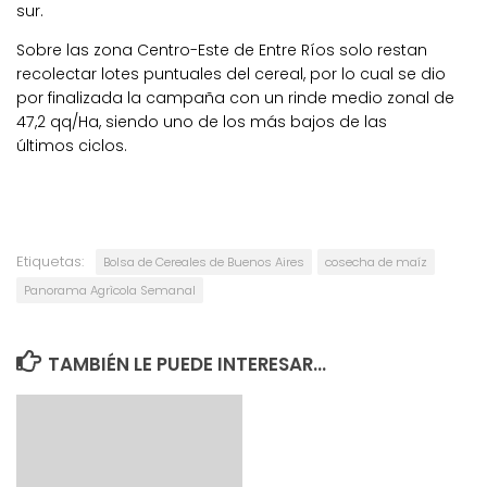
sur.
Sobre las zona Centro-Este de Entre Ríos solo restan
recolectar lotes puntuales del cereal, por lo cual se dio
por finalizada la campaña con un rinde medio zonal de
47,2 qq/Ha, siendo uno de los más bajos de las
últimos ciclos.
Etiquetas:
Bolsa de Cereales de Buenos Aires
cosecha de maíz
Panorama Agrìcola Semanal
TAMBIÉN LE PUEDE INTERESAR...