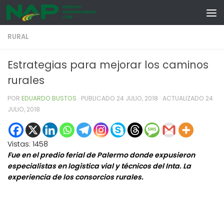
Skip to content
RURAL
Estrategias para mejorar los caminos
rurales
POR
EDUARDO BUSTOS
· PUBLICADO
24 JULIO, 2018
· ACTUALIZADO
24
JULIO, 2018
Vistas:
1458
Fue en el predio ferial de Palermo donde expusieron
especialistas en logìstica vial y técnicos del Inta. La
experiencia de los consorcios rurales.