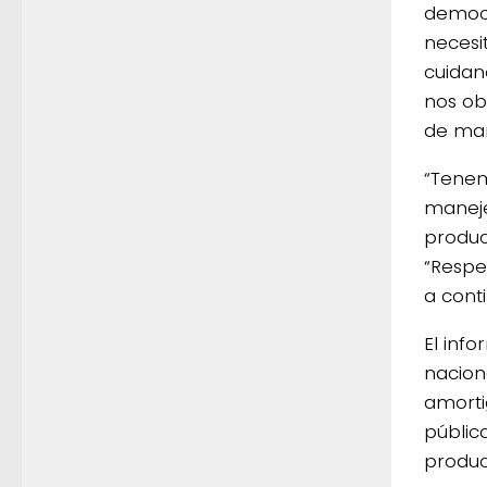
democr
necesi
cuidan
nos ob
de man
“Tenem
manej
produc
“Respe
a cont
El info
nacion
amorti
públic
producc