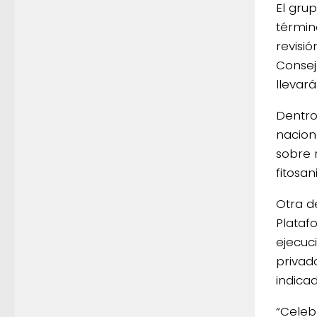
El gru
términ
revisió
Consej
llevará
Dentro
nacion
sobre 
fitosani
Otra d
Plataf
ejecuc
privado
indica
“Celeb