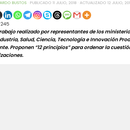
ARDO BUSTOS
· PUBLICADO
11 JULIO, 2018
· ACTUALIZADO
12 JULIO, 20
1245
trabajo realizado por representantes de los ministeri
dustria, Salud, Ciencia, Tecnología e Innovación Prod
te. Proponen “12 principios” para ordenar la cuestió
izaciones.