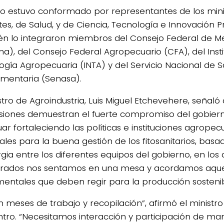
po estuvo conformado por representantes de los mini
tes, de Salud, y de Ciencia, Tecnología e Innovación P
n lo integraron miembros del Consejo Federal de M
a), del Consejo Federal Agropecuario (CFA), del Insti
ogía Agropecuaria (INTA) y del Servicio Nacional de 
imentaria (Senasa).
stro de Agroindustria, Luis Miguel Etchevehere, señaló 
siones demuestran el fuerte compromiso del gobiern
ar fortaleciendo las políticas e instituciones agropec
ales para la buena gestión de los fitosanitarios, basa
rgia entre los diferentes equipos del gobierno, en los
crados nos sentamos en una mesa y acordamos aquel
entales que deben regir para la producción sostenib
n meses de trabajo y recopilación”, afirmó el minist
tro. “Necesitamos interacción y participación de man