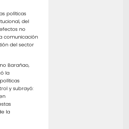
s políticas
tucional, del
efectos no
 la comunicación
ión del sector
Lino Barañao,
ó la
políticas
rol y subrayó:
uen
estas
de la