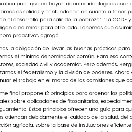
ática para que no hayan debates ideológicos cuand
tamos es solidez y contundencia en cuanto a tener 
do el desarrollo para salir de la pobreza”. “La OCDE 
ligan a no mirar para otro lado. Tenemos que asumir
era proactiva”, agregó.
os la obligación de llevar las buenas prácticas para
emos el mínimo denominador común. Para eso con
tores, sociedad civil y academia”. Pero además, Ber
tamos el federalismo y la división de poderes. Ahora e
inuar el trabajo en el marco de las comisiones que c
rme final propone 12 principios para ordenar las polít
ales sobre aplicaciones de fitosanitarios, especialm
guamiento. Estos principios ofrecen una guía para que
as atiendan debidamente el cuidado de la salud, del 
ión agrícola, sobre la base de instituciones eficiente