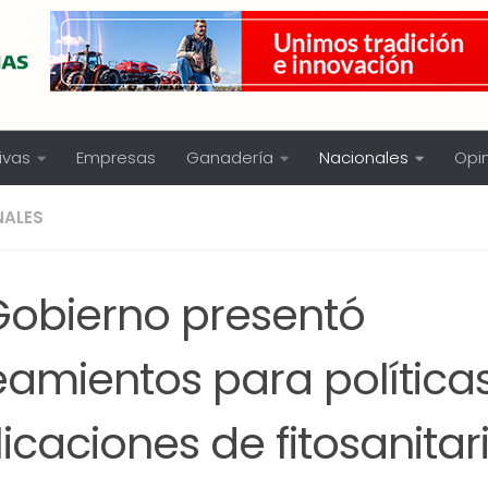
ivas
Empresas
Ganadería
Nacionales
Opi
NALES
 Gobierno presentó
eamientos para política
icaciones de fitosanitar