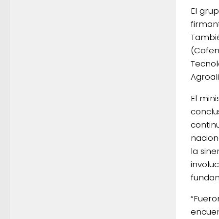
El gru
firman
Tambié
(Cofem
Tecnol
Agroal
El mini
conclu
continu
nacion
la sine
involu
fundam
“Fuero
encuen