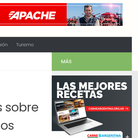
nión
Turismo
MÁS
s sobre
ios