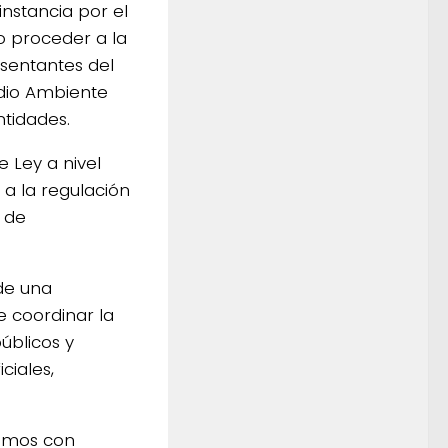
nstancia por el
o proceder a la
esentantes del
dio Ambiente
ntidades.
 Ley a nivel
 a la regulación
s de
de una
e coordinar la
úblicos y
ciales,
remos con