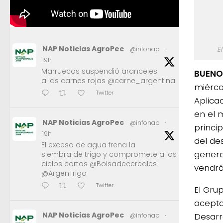
NAP Noticias AgroPec
@infonap
·
E
19h
Marruecos suspendió aranceles
BUENOS
a las carnes rojas @carne_argentina
miérco
Twitter
Aplica
en el m
NAP Noticias AgroPec
@infonap
·
princi
19h
del de
El exceso de agua frena la
genera
siembra de trigo y compromete a los
ciclos cortos @Bolsadecereales
vendrá
@ArgenTrigo
Twitter
El Gru
acepta
NAP Noticias AgroPec
Desarr
@infonap
·