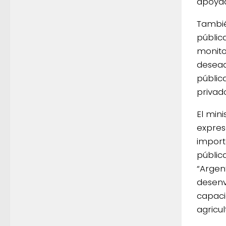
apoyad
Tambié
pública
monito
desead
públic
privad
El min
expres
import
públic
“Argen
desenv
capaci
agricul