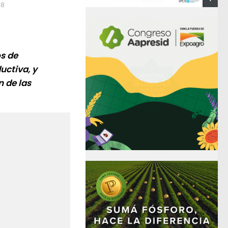
18
os de
uctiva, y
n de las