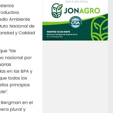
sterios
roductiva.
edio Ambiente
tuto Nacional de
Sanidad y Calidad
que “las
o nacional por
uarias
das en las BPA y
 que todos los
los principios
le”.
ro Bergman en el
era plural y