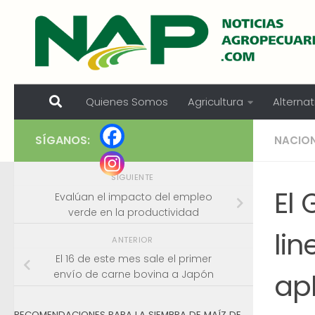
Skip to content
Quienes Somos
Agricultura
Alternat
SÍGANOS:
NACIO
SIGUIENTE
El
Evalúan el impacto del empleo
verde en la productividad
lin
ANTERIOR
El 16 de este mes sale el primer
apl
envío de carne bovina a Japón
RECOMENDACIONES PARA LA SIEMBRA DE MAÍZ DE