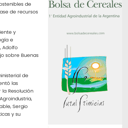
ostenibles de
ase de recursos
iente y
ogía e
, Adolfo
ajo sobre Buenas
nisterial de
entó las
 la Resolución
Agroindustria,
able, Sergio
icas y su