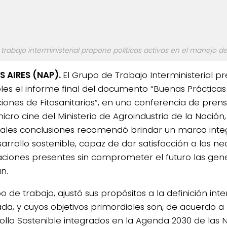
l trabajo interministerial propone políticas activas en el manejo de 
 AIRES (NAP).
El Grupo de Trabajo Interministerial p
les el informe final del documento “Buenas Prácticas
ciones de Fitosanitarios”, en una conferencia de pren
icro cine del Ministerio de Agroindustria de la Nación
pales conclusiones recomendó brindar un marco inte
sarrollo sostenible, capaz de dar satisfacción a las n
ciones presentes sin comprometer el futuro las gen
n.
po de trabajo, ajustó sus propósitos a la definición i
da, y cuyos objetivos primordiales son, de acuerdo a 
ollo Sostenible integrados en la Agenda 2030 de las 