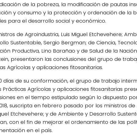
adicación de la pobreza, la modificación de pautas ins
ción y consumo y la protección y ordenación de la b
les para el desarrollo social y económico.
nistros de Agroindustria, Luis Miguel Etchevehere; Amb
ollo Sustentable, Sergio Bergman; de Ciencia, Tecnol
ción Productiva, Lino Barañao y de Salud de la Nación
tein, presentaron las conclusiones del grupo de trab
as Agrícolas y aplicaciones fitosanitarias.
90 días de su conformación, el grupo de trabajo intermi
Prácticas Agrícolas y aplicaciones fitosanitarias pres
siones en el tiempo estipulado según lo dispuesto por
018, suscripta en febrero pasado por los ministros de 
iguel Etchevehere; y de Ambiente y Desarrollo Sustent
n, con el fin de mejorar el ordenamiento de las polít
entación en el país.