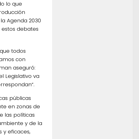
o lo que
producción
y la Agenda 2030
 estos debates
 que todos
tamos con
gman aseguró:
l Legislativo va
orrespondan”.
icas públicas
ente en zonas de
 las políticas
ambiente y de la
s y eficaces,