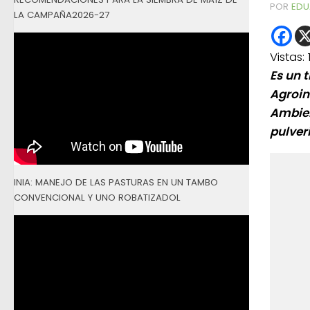
POR
EDU
LA CAMPAÑA2026-27
Vistas:
Es un 
Agroin
Ambien
pulver
INIA: MANEJO DE LAS PASTURAS EN UN TAMBO
CONVENCIONAL Y UNO ROBATIZADOL