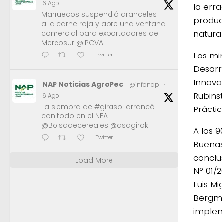
6 Ago
la err
Marruecos suspendió aranceles
produc
a la carne roja y abre una ventana
natura
comercial para exportadores del
Mercosur @IPCVA
Los mi
Twitter
Desarr
Innova
NAP Noticias AgroPec
@infonap
·
Rubins
6 Ago
La siembra de #girasol arrancó
Práctic
con todo en el NEA
@Bolsadecereales @asagirok
A los 
Twitter
Buenas 
conclu
Load More
N° 01/2
Luis M
Bergma
implem