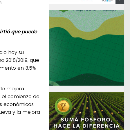
8
virtió que puede
dio hoy su
a 2018/2019, que
remento en 3,5%
 de mejora
a el comienzo de
vos económicos
ueva y la mejora