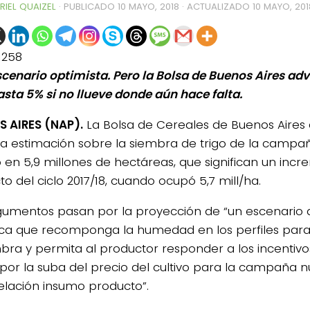
RIEL QUAIZEL
· PUBLICADO
10 MAYO, 2018
· ACTUALIZADO
10 MAYO, 201
1258
escenario optimista. Pero la Bolsa de Buenos Aires ad
asta 5% si no llueve donde aún hace falta.
 AIRES (NAP).
La Bolsa de Cereales de Buenos Aires 
a estimación sobre la siembra de trigo de la campañ
ó en 5,9 millones de hectáreas, que significan un inc
o del ciclo 2017/18, cuando ocupó 5,7 mill/ha.
gumentos pasan por la proyección de “un escenario
ica que recomponga la humedad en los perfiles par
mbra y permita al productor responder a los incenti
por la suba del precio del cultivo para la campaña n
relación insumo producto”.