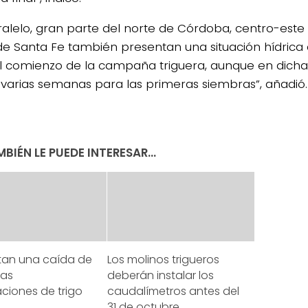
ralelo, gran parte del norte de Córdoba, centro-este 
de Santa Fe también presentan una situación hídrica
l comienzo de la campaña triguera, aunque en dicha
 varias semanas para las primeras siembras”, añadió.
BIÉN LE PUEDE INTERESAR...
tan una caída de
Los molinos trigueros
las
deberán instalar los
ciones de trigo
caudalímetros antes del
31 de octubre