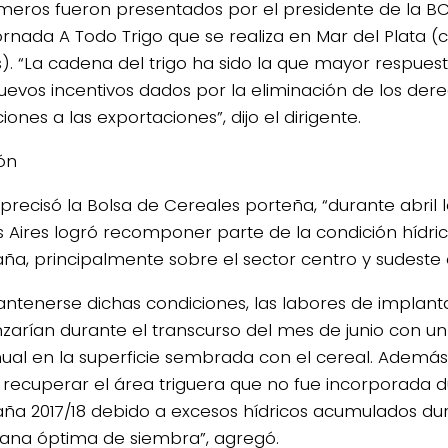
meros fueron presentados por el presidente de la BCB
ornada A Todo Trigo que se realiza en Mar del Plata (c
s). “La cadena del trigo ha sido la que mayor respue
nuevos incentivos dados por la eliminación de los der
ciones a las exportaciones”, dijo el dirigente.
ión
precisó la Bolsa de Cereales porteña, “durante abril l
 Aires logró recomponer parte de la condición hídri
a, principalmente sobre el sector centro y sudeste d
ntenerse dichas condiciones, las labores de implant
arían durante el transcurso del mes de junio con u
nual en la superficie sembrada con el cereal. Además,
 recuperar el área triguera que no fue incorporada d
a 2017/18 debido a excesos hídricos acumulados dura
tana óptima de siembra”, agregó.