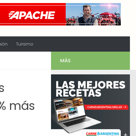
nión
Turismo
MÁS
s
,5% más