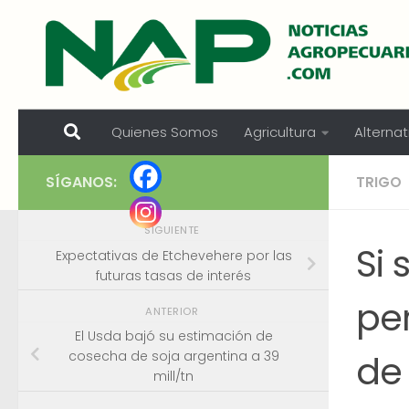
Skip to content
Quienes Somos
Agricultura
Alternat
SÍGANOS:
TRIGO
SIGUIENTE
Si 
Expectativas de Etchevehere por las
futuras tasas de interés
per
ANTERIOR
El Usda bajó su estimación de
de 
cosecha de soja argentina a 39
mill/tn