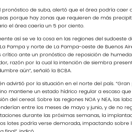
l pronóstico de suba, alertó que el área podría caer a
eas porque hay zonas que requieren de más precipit
rio el área caería un 5 por ciento.
ente así se ve la cosa en las regiones del sudoeste 
 La Pampa y norte de La Pampa-oeste de Buenos Aires
 crítico ante un pronóstico de reposición de hume
dor, razón por la cual la intención de siembra presen
idumbre aún”, señaló la BCBA.
 advirtió por la situación en el norte del país. “Gran
ino mantiene un estado hídrico regular a escaso que l
ión del cereal. Sobre las regiones NOA y NEA, las la
enderían entre los meses de mayo y junio, y de no reg
itaciones durante las próximas semanas, la implantac
os lotes podría verse demorada, impactando sobre l
 final”, indicó.