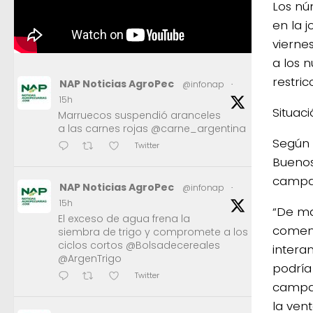
Los nú
en la j
vierne
a los 
restric
NAP Noticias AgroPec
@infonap
·
15h
Situac
Marruecos suspendió aranceles
a las carnes rojas @carne_argentina
Según 
Twitter
Buenos
campañ
NAP Noticias AgroPec
@infonap
·
15h
“De ma
El exceso de agua frena la
comenz
siembra de trigo y compromete a los
ciclos cortos @Bolsadecereales
intera
@ArgenTrigo
podría
Twitter
campañ
la ven