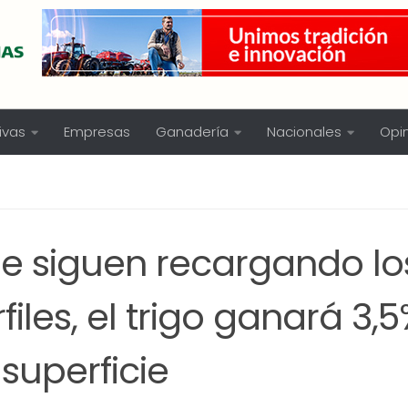
ivas
Empresas
Ganadería
Nacionales
Opi
se siguen recargando lo
files, el trigo ganará 3
superficie