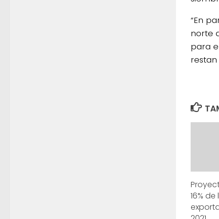
“En pa
norte 
para e
restan
TAM
Proyec
16% de 
exporta
2021