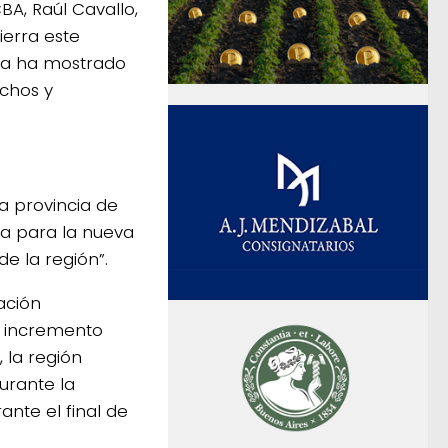
A, Raúl Cavallo,
ierra este
sta ha mostrado
echos y
a provincia de
ca para la nueva
e la región”.
ación
n incremento
 la región
urante la
nte el final de