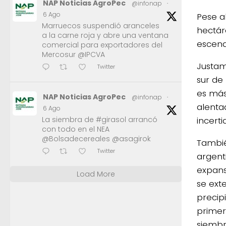
NAP Noticias AgroPec
@infonap
·
6 Ago
Pese a
Marruecos suspendió aranceles
hectár
a la carne roja y abre una ventana
escena
comercial para exportadores del
Mercosur @IPCVA
Justam
Twitter
sur de
es más
NAP Noticias AgroPec
@infonap
·
alenta
6 Ago
La siembra de #girasol arrancó
incert
con todo en el NEA
@Bolsadecereales @asagirok
También
Twitter
argent
expans
Load More
se ext
precip
primer
siembra