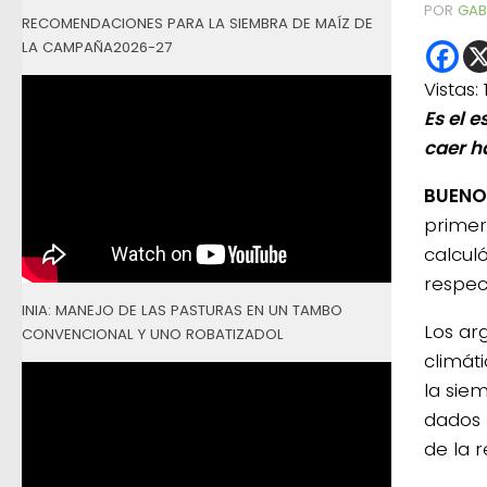
POR
GAB
RECOMENDACIONES PARA LA SIEMBRA DE MAÍZ DE
LA CAMPAÑA2026-27
Vistas:
Es el 
caer h
BUENOS
primer
calcul
respect
INIA: MANEJO DE LAS PASTURAS EN UN TAMBO
Los ar
CONVENCIONAL Y UNO ROBATIZADOL
climát
la sie
dados 
de la 