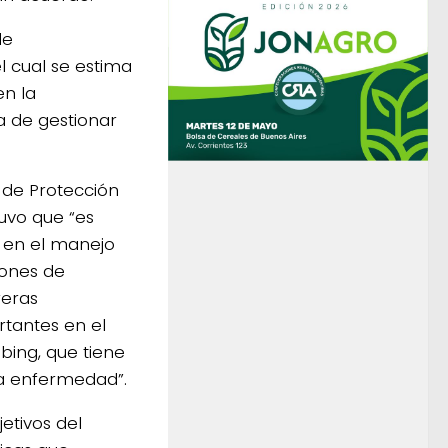
de
l cual se estima
n la
ra de gestionar
r de Protección
uvo que “es
o en el manejo
iones de
reras
rtantes en el
ing, que tiene
sta enfermedad”.
jetivos del