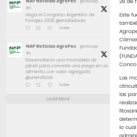
28 de 
NAP Noticias AgroPec
@infonap
·
8h
Este f
Llega el Congreso Argentino de
Forrajes 2026 @ensiladores
tambié
Twitter
Agropec
Cámara
NAP Noticias AgroPec
@infonap
·
Fundac
9h
(FUNDAN
Desarrollaron una mortadela de
Concor
jabalí para convertir una plaga en un
alimento con valor agregado
Las mo
@uneroficial
citric
Twitter
las pa
Load More
realiza
fitosa
determ
lo cua
admini