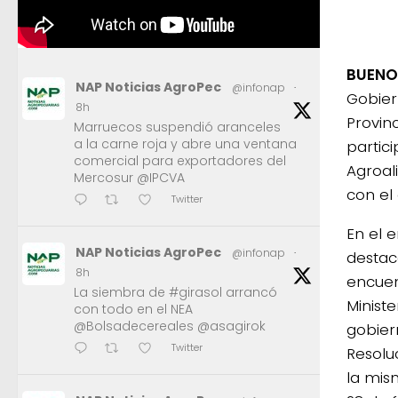
BUENOS
NAP Noticias AgroPec
@infonap
·
Gobier
8h
Provin
Marruecos suspendió aranceles
a la carne roja y abre una ventana
partic
comercial para exportadores del
Agroal
Mercosur @IPCVA
con el 
Twitter
En el e
NAP Noticias AgroPec
@infonap
·
destac
8h
encuen
La siembra de #girasol arrancó
Minist
con todo en el NEA
@Bolsadecereales @asagirok
gobier
Twitter
Resolu
la mis