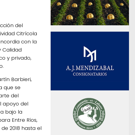
cción del
vidad Citrícola
oncordia con la
y Calidad
co y privado,
o.
tín Barbieri,
ra que se
rte del
el apoyo del
a bajo la
ara Entre Ríos,
 de 2018 hasta el