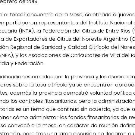
febrero de 2019.
ue el tercer encuentro de la Mesa, celebrada el jueve
n participaron representantes del Instituto Nacional
uaria (INTA), la Federación del Citrus de Entre Ríos (
 de Exportadores de Citrus del Noreste Argentino (C
ión Regional de Sanidad y Calidad Citrícola del Nore
EA), y las Asociaciones de Citricultores de Villa del R
dia y Federación.
dificaciones creadas por la provincia y las asociacio
ultores sobre la tasa citrícola ya se encuentran aprob
rtes; además la provincia demostró voluntad política 
ndo los controles fitosanitarios, pero la administració
nitarias es un tema que continua sin acuerdo, ya que 
inar cómo administrar los fondos fitosanitarios de r
l se convocó a la mesa, en carácter de reunión definit
stración, pero tras una larga discusión no llegaron a