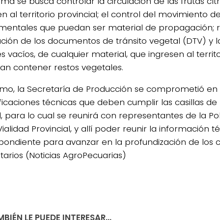
ma se busca controlar la circulación de las frutas cít
n al territorio provincial; el control del movimiento de
mentales que puedan ser material de propagación; re
cación de los documentos de tránsito vegetal (DTV) y 
 vacíos, de cualquier material, que ingresen al territ
an contener restos vegetales.
timo, la Secretaría de Producción se comprometió en
ficaciones técnicas que deben cumplir las casillas de
, para lo cual se reunirá con representantes de la Pol
Vialidad Provincial, y allí poder reunir la información t
pondiente para avanzar en la profundización de los 
itarios (Noticias AgroPecuarias)
BIÉN LE PUEDE INTERESAR...