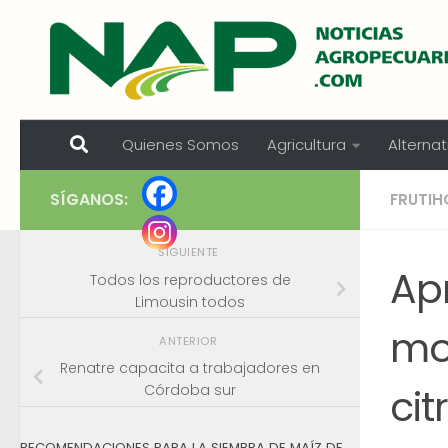
Skip to content
Quienes Somos
Agricultura
Alternat
SÍGANOS:
FRUTIH
SIGUIENTE
Ap
Todos los reproductores de
Limousin todos
mo
ANTERIOR
Renatre capacita a trabajadores en
cit
Córdoba sur
RECOMENDACIONES PARA LA SIEMBRA DE MAÍZ DE