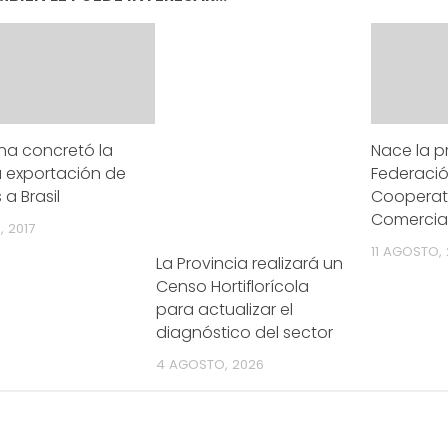
na concretó la
Nace la p
a exportación de
Federaci
 a Brasil
Cooperat
Comercia
, 2017
11 AGOSTO, 
La Provincia realizará un
Censo Hortiflorícola
para actualizar el
diagnóstico del sector
4 AGOSTO, 2026