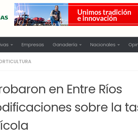
ivas
Empresas
Ganadería
Nacionales
Opi
ORTICULTURA
robaron en Entre Ríos
dificaciones sobre la t
rícola