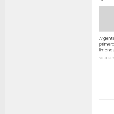
Argenti
primer
limones
28 JUNIO