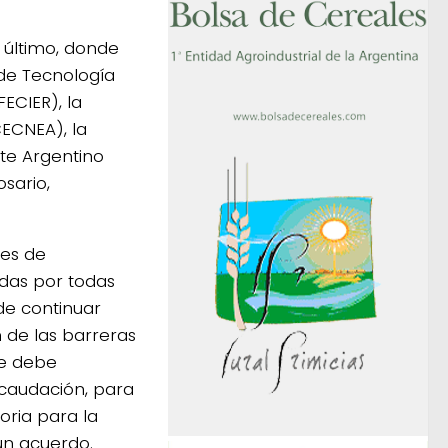
s último, donde
 de Tecnología
FECIER), la
ECNEA), la
ste Argentino
osario,
nes de
adas por todas
de continuar
n de las barreras
se debe
ecaudación, para
oria para la
 un acuerdo.