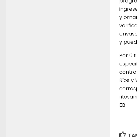
progra
ingrese
y orna
verifi
envases
y pued
Por úl
especi
control
Ríos y 
corres
fitosan
EB
TAM