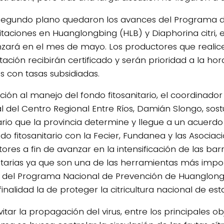
segundo plano quedaron los avances del Programa 
taciones en Huanglongbing (HLB) y Diaphorina citri, e
ará en el mes de mayo. Los productores que realice
tación recibirán certificado y serán prioridad a la ho
os con tasas subsidiadas.
ación al manejo del fondo fitosanitario, el coordinado
l del Centro Regional Entre Ríos, Damián Slongo, sost
rio que la provincia determine y llegue a un acuerd
do fitosanitario con la Fecier, Fundanea y las Asociac
ltores a fin de avanzar en la intensificación de las bar
nitarias ya que son una de las herramientas más impo
del Programa Nacional de Prevención de Huanglongb
inalidad la de proteger la citricultura nacional de e
itar la propagación del virus, entre los principales ob