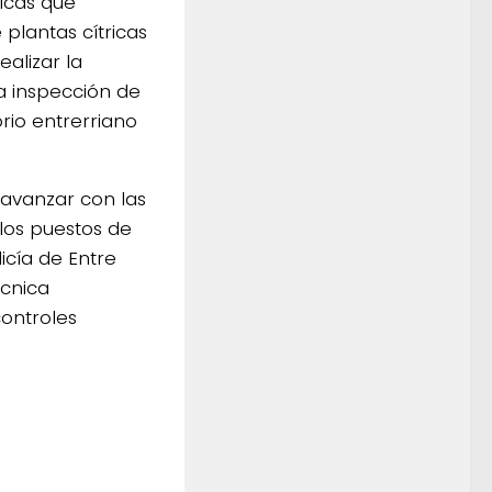
ricas que
 plantas cítricas
alizar la
la inspección de
orio entrerriano
 avanzar con las
 los puestos de
icía de Entre
écnica
controles