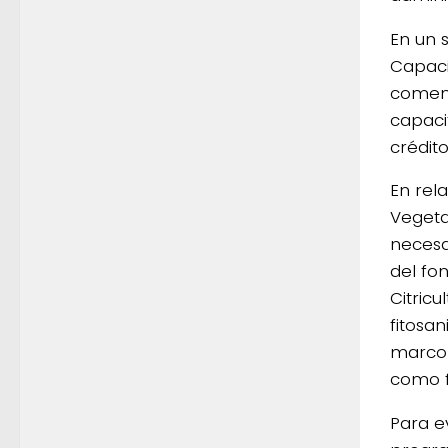
En un 
Capaci
comenz
capaci
crédit
En rel
Vegeta
necesa
del fon
Citricu
fitosa
marco 
como f
Para ev