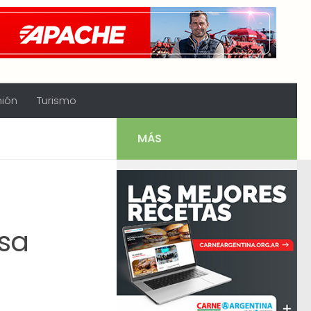
nión
Turismo
MÁS
asa