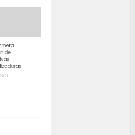
rimera
ón de
ivas
lizadoras
2021