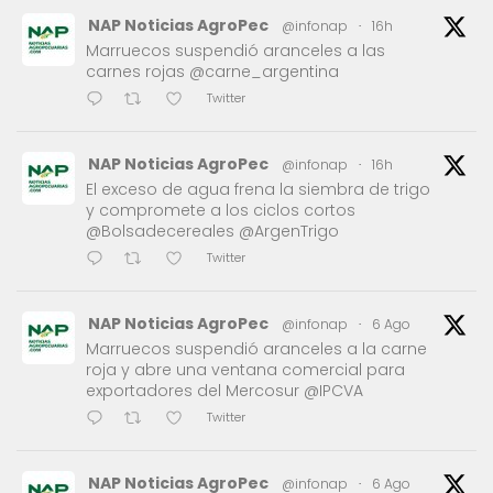
NAP Noticias AgroPec
@infonap
·
16h
Marruecos suspendió aranceles a las
carnes rojas @carne_argentina
Twitter
NAP Noticias AgroPec
@infonap
·
16h
El exceso de agua frena la siembra de trigo
y compromete a los ciclos cortos
@Bolsadecereales @ArgenTrigo
Twitter
NAP Noticias AgroPec
@infonap
·
6 Ago
Marruecos suspendió aranceles a la carne
roja y abre una ventana comercial para
exportadores del Mercosur @IPCVA
Twitter
NAP Noticias AgroPec
@infonap
·
6 Ago