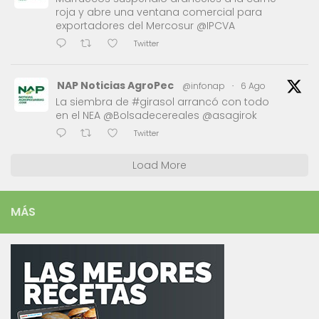
roja y abre una ventana comercial para
exportadores del Mercosur @IPCVA
Twitter
NAP Noticias AgroPec
@infonap
·
6 Ago
La siembra de #girasol arrancó con todo
en el NEA @Bolsadecereales @asagirok
Twitter
Load More
MÁS