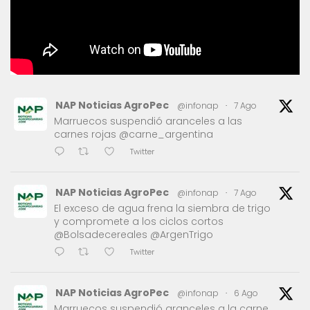
NAP Noticias AgroPec
@infonap
·
7 Ago
Marruecos suspendió aranceles a las
carnes rojas @carne_argentina
Twitter
NAP Noticias AgroPec
@infonap
·
7 Ago
El exceso de agua frena la siembra de trigo
y compromete a los ciclos cortos
@Bolsadecereales @ArgenTrigo
Twitter
NAP Noticias AgroPec
@infonap
·
6 Ago
Marruecos suspendió aranceles a la carne