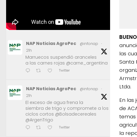
BUENOS
NAP Noticias AgroPec
@infonap
·
anunci
21h
las cu
Marruecos suspendió aranceles
Santa 
a las carnes rojas @carne_argentina
organi
Twitter
Armstr
Ltda.
NAP Noticias AgroPec
@infonap
·
21h
En las 
El exceso de agua frena la
de ACA
siembra de trigo y compromete a los
ciclos cortos @Bolsadecereales
temas 
@ArgenTrigo
agricu
Twitter
la repo