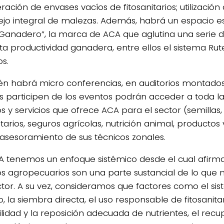
ación de envases vacíos de fitosanitarios; utilización 
jo integral de malezas. Además, habrá un espacio e
 Ganadero”, la marca de ACA que aglutina una serie 
ta productividad ganadera, entre ellos el sistema Rut
os.
n habrá micro conferencias, en auditorios montados 
s participen de los eventos podrán acceder a toda 
 y servicios que ofrece ACA para el sector (semillas, f
itarios, seguros agrícolas, nutrición animal, productos 
 asesoramiento de sus técnicos zonales.
A tenemos un enfoque sistémico desde el cual afirm
s agropecuarios son una parte sustancial de lo que n
tor. A su vez, consideramos que factores como el si
 la siembra directa, el uso responsable de fitosanitari
ilidad y la reposición adecuada de nutrientes, el recu