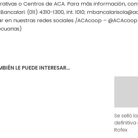
ativas o Centros de ACA. Para más información, con
 Bancalari: (011) 4310-1300, Int. 1010; mbancalarisola
ar en nuestras redes sociales /ACAcoop – @ACAcoop 
cuarias)
BIÉN LE PUEDE INTERESAR...
Se selló l
definitiva
Rofex