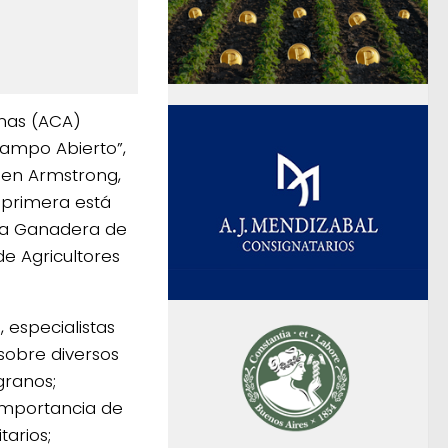
inas (ACA)
Campo Abierto”,
o en Armstrong,
 primera está
la Ganadera de
e Agricultores
, especialistas
sobre diversos
granos;
 importancia de
tarios;