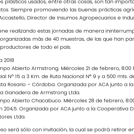
s plásticos usados, entre otras cosas, son tan impor
tos. Siempre promoviendo las buenas prácticas agrí
 Accastello, Director de Insumos Agropecuarios e Indu
ene realizando estas jornadas de manera ininterrum
a organizadas más de 40 muestras, de las que han pa
 productores de todo el país.
 2018
mpo Abierto Armstrong. Miércoles 21 de febrero, 8:00 
ial Nº 15 a 3 Km. de Ruta Nacional N° 9 y a 500 mts. d
sta Rosario – Córdoba. Organizada por ACA junto a l
la Ganadera de Armstrong Ltda.
mpo Abierto Chacabuco. Miércoles 28 de febrero, 8:00
m 204,5. Organizada por ACA junto a la Cooperativa 
tores Ltda.
eso será sólo con invitación, la cual se podrá retirar en