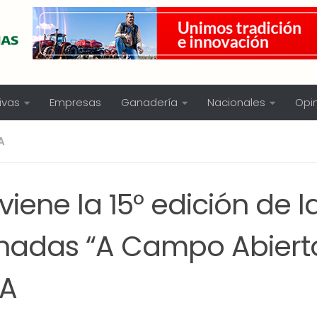
ivas
Empresas
Ganadería
Nacionales
Opi
A
viene la 15° edición de l
rnadas “A Campo Abiert
A