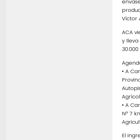
envase
produc
Víctor
ACA vi
y llev
30.000
Agenda
• A Ca
Provinc
Autopi
Agríco
• A Ca
Nº 7 k
Agricul
El ingr