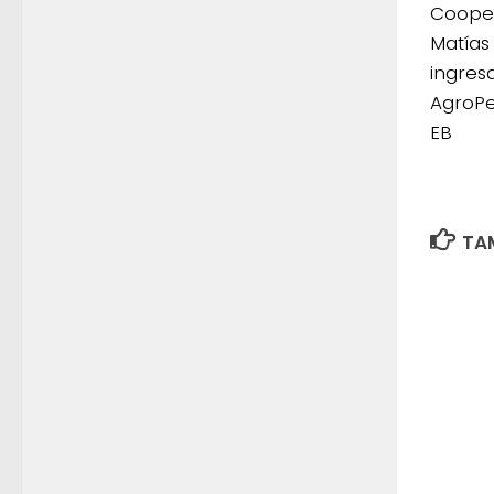
Cooper
Matías
ingres
AgroPe
EB
TAM