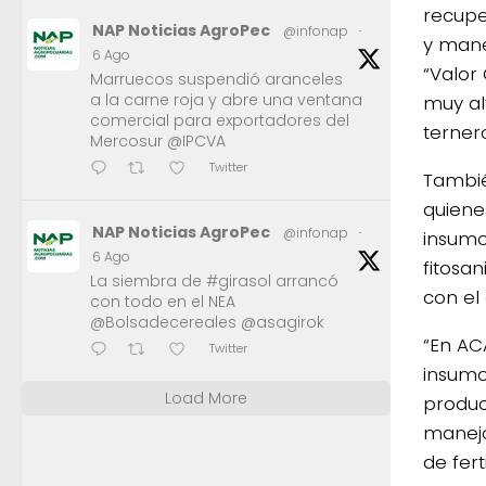
recuper
NAP Noticias AgroPec
@infonap
·
y mane
6 Ago
“Valor
Marruecos suspendió aranceles
a la carne roja y abre una ventana
muy al
comercial para exportadores del
terner
Mercosur @IPCVA
Twitter
Tambié
quiene
NAP Noticias AgroPec
@infonap
·
insumos
6 Ago
fitosan
La siembra de #girasol arrancó
con el
con todo en el NEA
@Bolsadecereales @asagirok
“En AC
Twitter
insumo
Load More
produc
manejo,
de fert