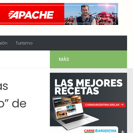
nión
Turismo
MÁS
as
o” de