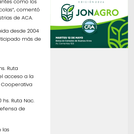
tantes como los
colas”, comentó
strias de ACA.
pida desde 2004
rticipado más de
hs. Ruta
el acceso a la
a Cooperativa
 hs. Ruta Nac.
Defensa de
 las