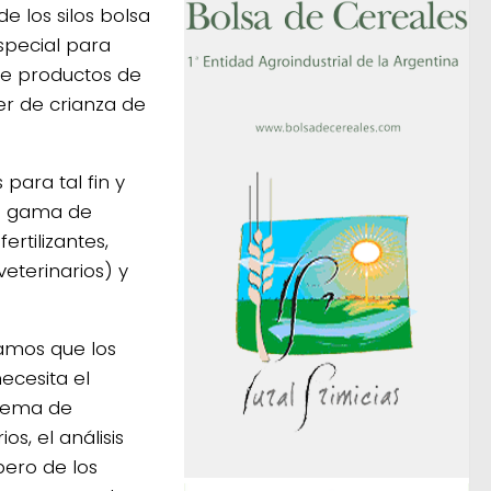
de los silos bolsa
special para
de productos de
er de crianza de
para tal fin y
la gama de
ertilizantes,
veterinarios) y
amos que los
ecesita el
stema de
os, el análisis
pero de los