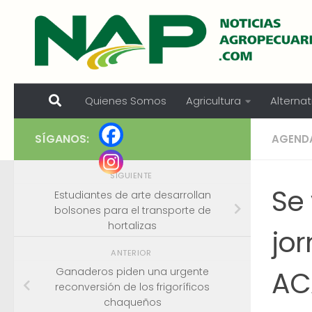
Skip to content
Quienes Somos
Agricultura
Alternat
SÍGANOS:
AGEND
SIGUIENTE
Se 
Estudiantes de arte desarrollan
bolsones para el transporte de
hortalizas
jo
ANTERIOR
AC
Ganaderos piden una urgente
reconversión de los frigoríficos
chaqueños