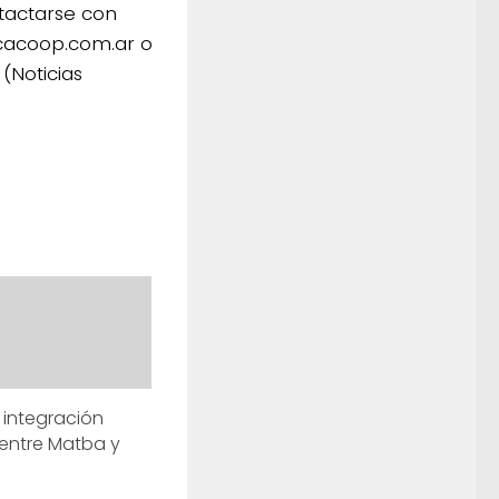
tactarse con
@acacoop.com.ar o
(Noticias
a integración
 entre Matba y