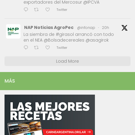
exportadores del Mercosur @IPCVA
Twitter
NAP Noticias AgroPec
@infonap
·
20h
La siembra de #girasol arrancó con todo
en el NEA @Bolsadecereales @asagirok
Twitter
Load More
MÁS