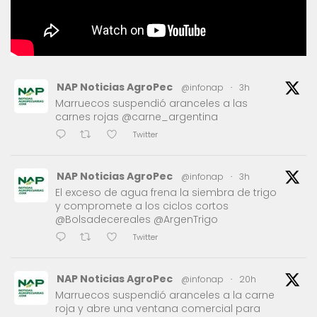
NAP Noticias AgroPec
@infonap
·
3h
Marruecos suspendió aranceles a las
carnes rojas @carne_argentina
Twitter
NAP Noticias AgroPec
@infonap
·
3h
El exceso de agua frena la siembra de trigo
y compromete a los ciclos cortos
@Bolsadecereales @ArgenTrigo
Twitter
NAP Noticias AgroPec
@infonap
·
20h
Marruecos suspendió aranceles a la carne
roja y abre una ventana comercial para