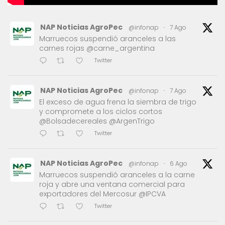
NAP Noticias AgroPec
@infonap
·
7 Ago
Marruecos suspendió aranceles a las
carnes rojas @carne_argentina
Twitter
NAP Noticias AgroPec
@infonap
·
7 Ago
El exceso de agua frena la siembra de trigo
y compromete a los ciclos cortos
@Bolsadecereales @ArgenTrigo
Twitter
NAP Noticias AgroPec
@infonap
·
6 Ago
Marruecos suspendió aranceles a la carne
roja y abre una ventana comercial para
exportadores del Mercosur @IPCVA
Twitter