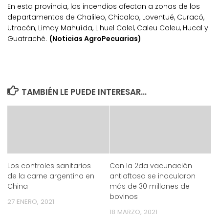
En esta provincia, los incendios afectan a zonas de los
departamentos de Chalileo, Chicalco, Loventué, Curacó,
Utracán, Limay Mahuída, Lihuel Calel, Caleu Caleu, Hucal y
Guatraché.
(Noticias AgroPecuarias)
TAMBIÉN LE PUEDE INTERESAR...
Los controles sanitarios
Con la 2da vacunación
de la carne argentina en
antiaftosa se inocularon
China
más de 30 millones de
bovinos
27 ENERO, 2021
18 MARZO, 2021