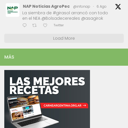
NAP Noticias AgroPec
@infonap
·
6 Ago
La siembra de #girasol arrancó con todo
en el NEA @Bolsadecereales @asagirok
Twitter
Load More
MÁS