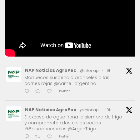
NAP Noticias AgroPec
@infonap
·
19h
Marruecos suspendió aranceles a las
carnes rojas @carne_argentina
Twitter
NAP Noticias AgroPec
@infonap
·
19h
El exceso de agua frena la siembra de trigo
y compromete a los ciclos cortos
@Bolsadecereales @ArgenTrigo
Twitter