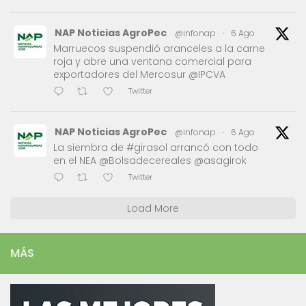
NAP Noticias AgroPec
@infonap
·
6 Ago
Marruecos suspendió aranceles a la carne
roja y abre una ventana comercial para
exportadores del Mercosur @IPCVA
Twitter
NAP Noticias AgroPec
@infonap
·
6 Ago
La siembra de #girasol arrancó con todo
en el NEA @Bolsadecereales @asagirok
Twitter
Load More
MÁS