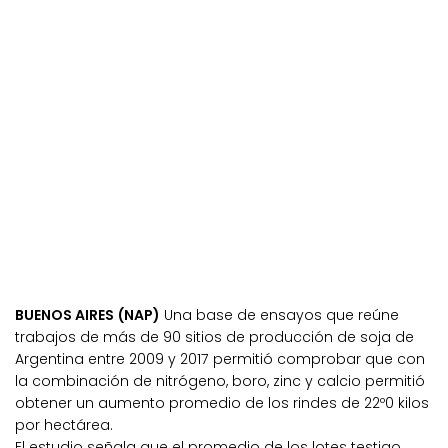
BUENOS AIRES (NAP)
Una base de ensayos que reúne
trabajos de más de 90 sitios de producción de soja de
Argentina entre 2009 y 2017 permitió comprobar que con
la combinación de nitrógeno, boro, zinc y calcio permitió
obtener un aumento promedio de los rindes de 22º0 kilos
por hectárea.
El estudio señala que el promedio de los lotes testigo