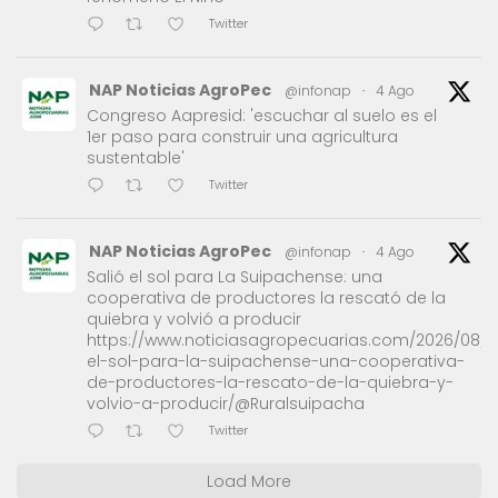
Twitter
NAP Noticias AgroPec
@infonap
·
4 Ago
Congreso Aapresid: 'escuchar al suelo es el
1er paso para construir una agricultura
sustentable'
Twitter
NAP Noticias AgroPec
@infonap
·
4 Ago
Salió el sol para La Suipachense: una
cooperativa de productores la rescató de la
quiebra y volvió a producir
https://www.noticiasagropecuarias.com/2026/08/0
el-sol-para-la-suipachense-una-cooperativa-
de-productores-la-rescato-de-la-quiebra-y-
volvio-a-producir/@Ruralsuipacha
Twitter
Load More