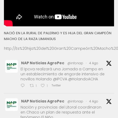
NACIÓ EN LA RURAL DE PALERMO Y ES HIJA DEL GRAN CAMPEÓN
MACHO DE LA RAZA LIMANGUS
http://Es%20hija%20del%20Gran%20Campeón%20Macho%20
NAP Noticias AgroPec
@infonap
·
4 Ago
El Ipcva realizará una Jornada a Campo en
un establecimiento de engorde intensivo de
novillos Holando @IPCVA @HolandoACHA
Twitter
1
1
NAP Noticias AgroPec
@infonap
·
4 Ago
Nación y provincias del Litoral coordinaron
en Chaco un plan de respuesta ante el
fenómeno El Niño