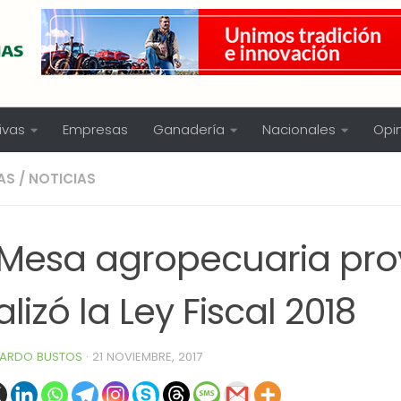
ivas
Empresas
Ganadería
Nacionales
Opi
AS
/
NOTICIAS
 Mesa agropecuaria prov
lizó la Ley Fiscal 2018
ARDO BUSTOS
·
21 NOVIEMBRE, 2017