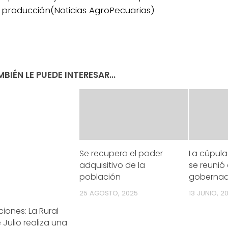
producción(Noticias AgroPecuarias)
BIÉN LE PUEDE INTERESAR...
Se recupera el poder
La cúpul
adquisitivo de la
se reunió
población
gobernad
25 AGOSTO, 2025
13 JUNIO, 2
iones: La Rural
 Julio realiza una