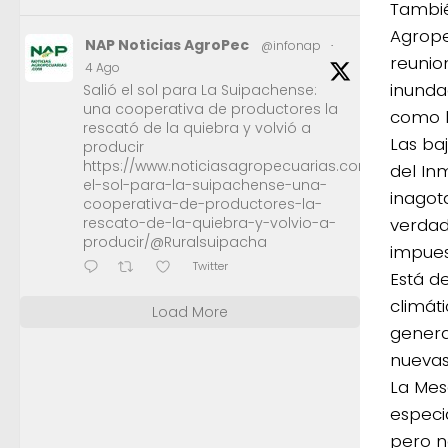
Tambié
Agrope
NAP Noticias AgroPec
@infonap
·
reunio
4 Ago
inunda
Salió el sol para La Suipachense:
una cooperativa de productores la
como l
rescató de la quiebra y volvió a
Las ba
producir
https://www.noticiasagropecuarias.com/2026/08/0
del In
el-sol-para-la-suipachense-una-
inagot
cooperativa-de-productores-la-
rescato-de-la-quiebra-y-volvio-a-
verdad
producir/@Ruralsuipacha
impues
Twitter
Está d
climát
Load More
genera
nuevas
La Mes
especi
pero n