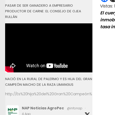
Vistas:
PASAR DE SER GANADERO A EMPRESARIO
PRODUCTOR DE CARNE: EL CONSEJO DE OJEA
El cue
RULLÁN
inmobi
tasa i
NACIÓ EN LA RURAL DE PALERMO Y ES HIJA DEL GRAN
CAMPEÓN MACHO DE LA RAZA LIMANGUS
http://Es%20hija%20del%20Gran%20Campeón%20Macho%2
NAP Noticias AgroPec
@infonap
·
4 Ago