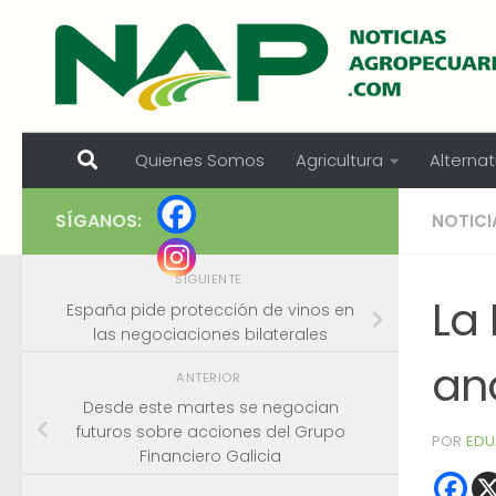
Skip to content
Quienes Somos
Agricultura
Alternat
SÍGANOS:
NOTICI
SIGUIENTE
La
España pide protección de vinos en
las negociaciones bilaterales
ana
ANTERIOR
Desde este martes se negocian
futuros sobre acciones del Grupo
POR
EDU
Financiero Galicia