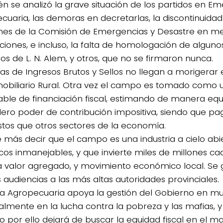
n se analizó la grave situación de los partidos en E
cuaria, las demoras en decretarlas, la discontinuidad
nes de la Comisión de Emergencias y Desastre en me
ciones, e incluso, la falta de homologación de alguno
os de L. N. Alem, y otros, que no se firmaron nunca.
jas de Ingresos Brutos y Sellos no llegan a morigerar 
4/salio-
mobiliario Rural. Otra vez el campo es tomado como 
able de financiación fiscal, estimando de manera eq
ero poder de contribución impositiva, siendo que p
tos que otros sectores de la economía.
e más decir que el campo es una industria a cielo abie
icos inmanejables, y que invierte miles de millones 
 valor agregado, y movimiento económico local. Se 
 audiencias a las más altas autoridades provinciales.
a Agropecuaria apoya la gestión del Gobierno en m
almente en la lucha contra la pobreza y las mafias, y 
o por ello dejará de buscar la equidad fiscal en el m