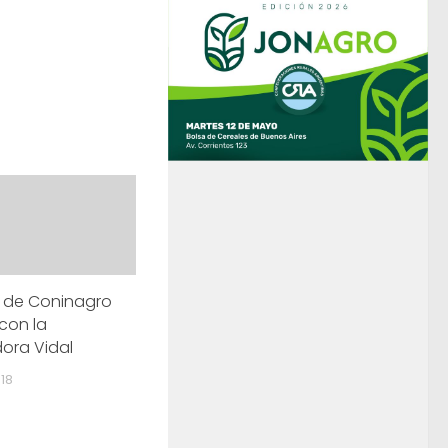
a de Coninagro
 con la
ora Vidal
018