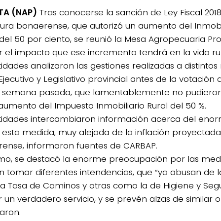
TA (NAP)
Tras conocerse la sanción de Ley Fiscal 2018
atura bonaerense, que autorizó un aumento del Inmobil
del 50 por ciento, se reunió la Mesa Agropecuaria Pro
r el impacto que ese incremento tendrá en la vida r
idades analizaron las gestiones realizadas a distintos 
jecutivo y Legislativo provincial antes de la votación d
la semana pasada, que lamentablemente no pudieron
aumento del Impuesto Inmobiliario Rural del 50 %.
tidades intercambiaron información acerca del eno
 esta medida, muy alejada de la inflación proyectada, 
ense, informaron fuentes de CARBAP.
mo, se destacó la enorme preocupación por las med
n tomar diferentes intendencias, que “ya abusan de l
la Tasa de Caminos y otras como la de Higiene y Segu
 un verdadero servicio, y se prevén alzas de similar o
aron.