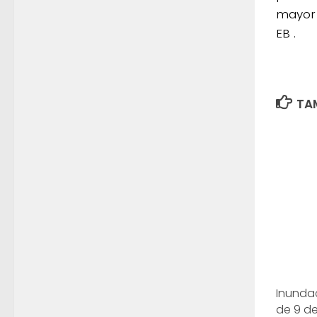
mayor 
EB .
TAM
Inundac
de 9 de