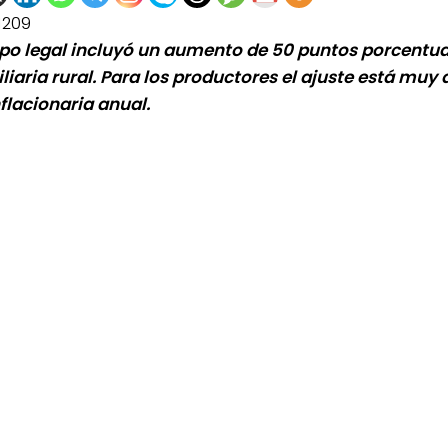
1209
rpo legal incluyó un aumento de 50 puntos porcentual
liaria rural. Para los productores el ajuste está muy 
nflacionaria anual.
0de%20la%20Raza%20Limangus,