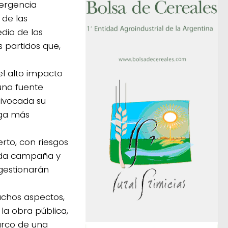
mergencia
 de las
dio de las
s partidos que,
el alto impacto
una fuente
uivocada su
aga más
rto, con riesgos
cada campaña y
gestionarán
uchos aspectos,
la obra pública,
arco de una