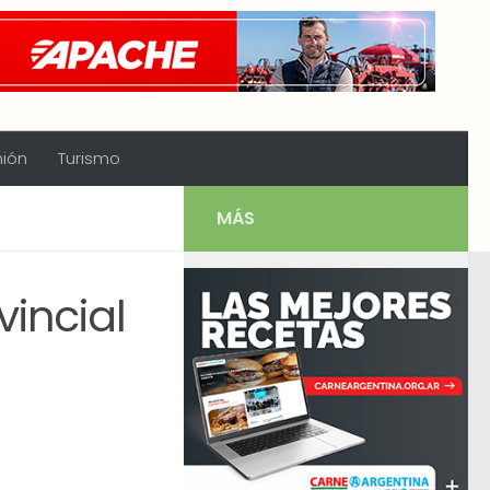
nión
Turismo
MÁS
incial