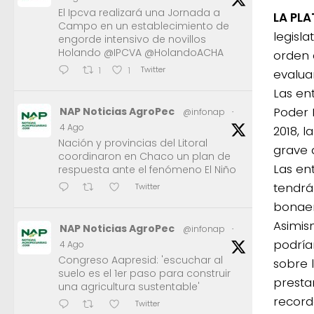
El Ipcva realizará una Jornada a
LA PLA
Campo en un establecimiento de
legisl
engorde intensivo de novillos
Holando @IPCVA @HolandoACHA
orden 
Twitter
1
1
evalua
Las ent
Poder E
NAP Noticias AgroPec
@infonap
·
4 Ago
2018, 
Nación y provincias del Litoral
grave 
coordinaron en Chaco un plan de
Las en
respuesta ante el fenómeno El Niño
tendrá
Twitter
bonaer
Asimis
NAP Noticias AgroPec
@infonap
·
podría
4 Ago
Congreso Aapresid: 'escuchar al
sobre 
suelo es el 1er paso para construir
prestar
una agricultura sustentable'
record
Twitter