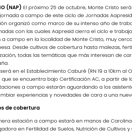
IO (NAP)
El próximo 25 de octubre, Monte Cristo será
 jornada a campo de este ciclo de Jornadas Aapresid
ución organizó como marco de su intenso año de traba
nadas con las cuales Aapresid cierra el ciclo e trabajo
n a campo en la localidad de Monte Cristo, muy cerca 
esa. Desde cultivos de cobertura hasta malezas, fertil
ización, todas las temáticas que más interesan de ca
ña.
a será en el Establecimiento Caburé (RN 19 a 10km al
, que se encuentra bajo Certificación AC, a partir de l
staciones a campo estarán aguardando a los asistent
ambiar experiencias y novedades de cara a una nue
os de cobertura
mera estación a campo estará en manos de Carolina 
igadora en Fertilidad de Suelos, Nutrición de Cultivos 