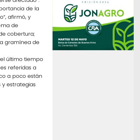
mportancia de la
”, afirmó, y
uema de
 de cobertura;
 la gramínea de
 el último tiempo
es referidas a
oco a poco están
y estrategias