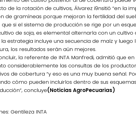
o de la rotación de cultivos, Álvarez i9nsitió “en la i
ón de gramíneas porque mejoran la fertilidad del suelo
ó que si el sistema de producción se rige por un esq
ltivo de soja, es elemental alternarla con un cultivo
i la estrategia incluye una secuencia de maíz y luego
ura, los resultados serán aún mejores.
oncluir, la referente de INTA Manfredi, admitió que en
o considerablemente las consultas de los productor
ltivos de cobertura “y eso es una muy buena señal. P
ando cómo pueden incluirlos dentro de sus esquemas 
ducción”, concluye
(Noticias AgroPecuarias)
es: Gentileza INTA