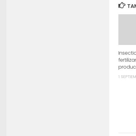
TAM
Insecti
fertiliz
produc
1 SEPTIE