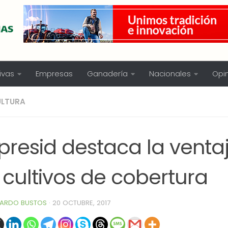
ivas
Empresas
Ganadería
Nacionales
Opi
ULTURA
presid destaca la venta
 cultivos de cobertura
ARDO BUSTOS
·
20 OCTUBRE, 2017