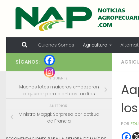
Skip to content
Quienes Somos
Agricultura
Alternat
SÍGANOS:
AGRIC
SIGUIENTE
Aa
Muchos lotes maiceros empezaron
a quedar para planteos tardíos
los
ANTERIOR
Ministro Maggi: Sorpresa por actitud
de Francia
POR
EDU
RECOMENDACIONES PARA LA SIEMBRA DE MAÍZ DE