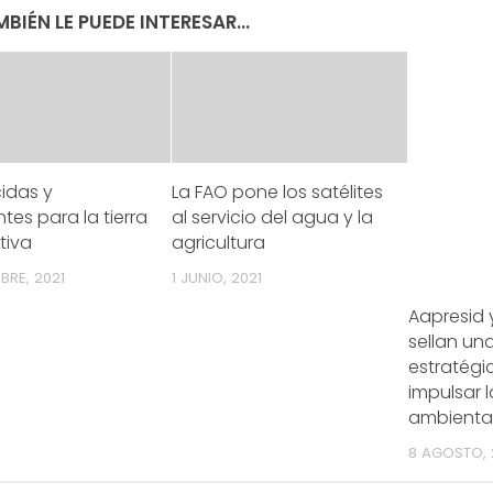
BIÉN LE PUEDE INTERESAR...
cidas y
La FAO pone los satélites
antes para la tierra
al servicio del agua y la
tiva
agricultura
MBRE, 2021
1 JUNIO, 2021
Aapresid 
sellan un
estratégi
impulsar l
ambiental
8 AGOSTO, 