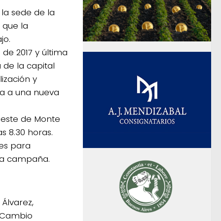
 la sede de la
 que la
jo.
 de 2017 y última
de la capital
ización y
ra a una nueva
 Oeste de Monte
as 8.30 horas.
es para
va campaña.
Álvarez,
y Cambio