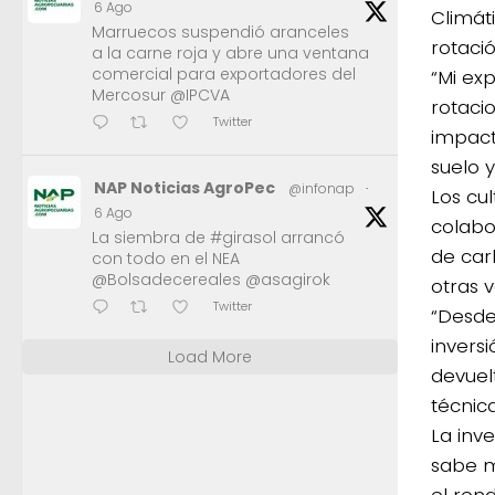
6 Ago
Climát
Marruecos suspendió aranceles
rotació
a la carne roja y abre una ventana
comercial para exportadores del
“Mi exp
Mercosur @IPCVA
rotaci
Twitter
impact
suelo 
NAP Noticias AgroPec
@infonap
·
Los cul
6 Ago
colabo
La siembra de #girasol arrancó
de car
con todo en el NEA
@Bolsadecereales @asagirok
otras v
Twitter
“Desde 
invers
Load More
devuel
técnica
La inve
sabe m
el ren