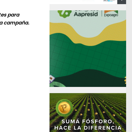
tes para
va campaña.