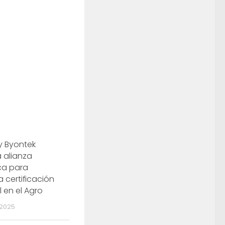
y Byontek
a alianza
ca para
a certificación
 en el Agro
2025