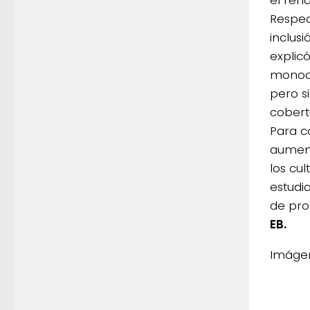
Respect
inclusi
explic
monocu
pero s
cobert
Para c
aument
los cu
estudi
de pro
EB.
Imágen