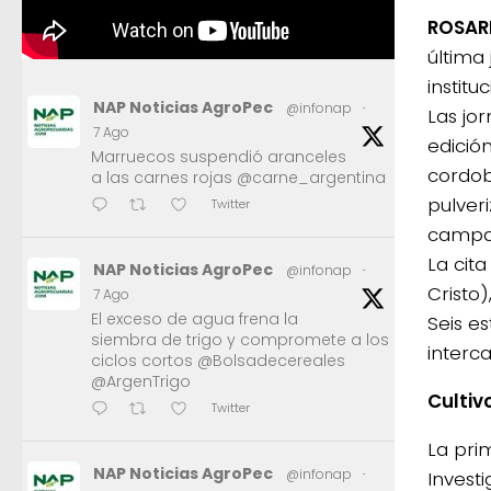
ROSAR
última
instit
NAP Noticias AgroPec
@infonap
·
Las jor
7 Ago
edició
Marruecos suspendió aranceles
cordob
a las carnes rojas @carne_argentina
pulver
Twitter
campa
La cit
NAP Noticias AgroPec
@infonap
·
Cristo)
7 Ago
El exceso de agua frena la
Seis e
siembra de trigo y compromete a los
interc
ciclos cortos @Bolsadecereales
@ArgenTrigo
Cultiv
Twitter
La pri
NAP Noticias AgroPec
@infonap
·
Invest