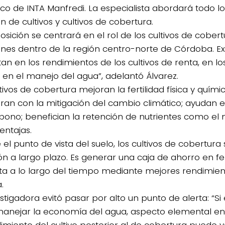
ico de INTA Manfredi. La especialista abordará todo lo
n de cultivos y cultivos de cobertura.
osición se centrará en el rol de los cultivos de cobert
ones dentro de la región centro-norte de Córdoba. E
an en los rendimientos de los cultivos de renta, en los
y en el manejo del agua”, adelantó Álvarez.
tivos de cobertura mejoran la fertilidad física y químic
ran con la mitigación del cambio climático; ayudan e
bono; benefician la retención de nutrientes como el 
entajas.
el punto de vista del suelo, los cultivos de cobertura
ión a largo plazo. Es generar una caja de ahorro en fe
ta a lo largo del tiempo mediante mejores rendimiento
.
stigadora evitó pasar por alto un punto de alerta: “Si
anejar la economía del agua, aspecto elemental en 
dimiento del cultivo posterior al de cobertura puede v