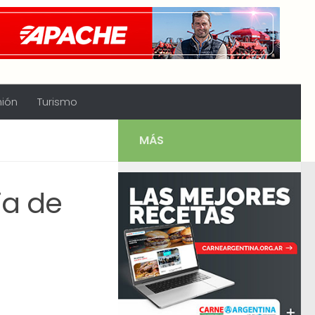
nión
Turismo
MÁS
ja de