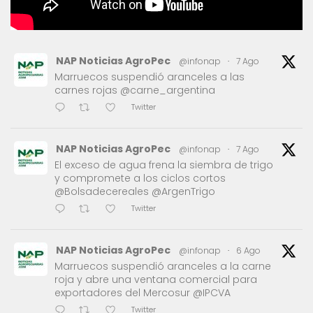
NAP Noticias AgroPec
@infonap
·
7 Ago
Marruecos suspendió aranceles a las
carnes rojas @carne_argentina
Twitter
NAP Noticias AgroPec
@infonap
·
7 Ago
El exceso de agua frena la siembra de trigo
y compromete a los ciclos cortos
@Bolsadecereales @ArgenTrigo
Twitter
NAP Noticias AgroPec
@infonap
·
6 Ago
Marruecos suspendió aranceles a la carne
roja y abre una ventana comercial para
exportadores del Mercosur @IPCVA
Twitter