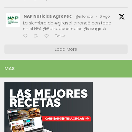
NAP Noticias AgroPec
@infonap
·
6 Ago
La siembra de #girasol arrancó con todo
en el NEA @Bolsadecereales @asagirok
Twitter
Load More
MÁS